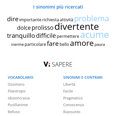
I sinonimi più ricercati
problema
dire
importante
richiesta
attività
divertente
prolisso
dolce
acume
tranquillo
difficile
permettere
amore
fare
particolare
bello
inerme
paura
SAPERE
VOCABOLARIO
SINONIMI E CONTRARI
Ossimoro
Libertà
Filantropo
Facile
Idiosincrasia
Pragmatico
Pusillanime
Conoscenza
Refuso
Riassunto