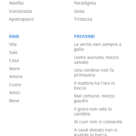
Neofita
Paradigma
Iconoclasta
Gioia
Apotropaico
Tristezza
RIME
PROVERBI
Vita
La verità vien sempre a
galla
Sole
Uomo avvisato, mezzo
Casa
salvato
Mare
Una rondine non fa
primavera
Amore
Il mattino ha l'oro in
Cuore
bocca
Amici
Mal comune, mezzo
Bene
gaudio
Il gioco non vale la
candela
Al cuor non si comanda
A caval donato non si
guarda in bocca