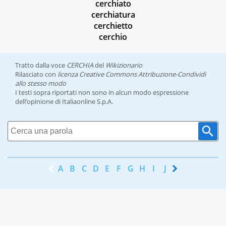
cerchiato
cerchiatura
cerchietto
cerchio
Tratto dalla voce
CERCHIA
del
Wikizionario
Rilasciato con
licenza Creative Commons Attribuzione-Condividi
allo stesso modo
I testi sopra riportati non sono in alcun modo espressione
dell’opinione di Italiaonline S.p.A.
A
B
C
D
E
F
G
H
I
J
K
L
M
N