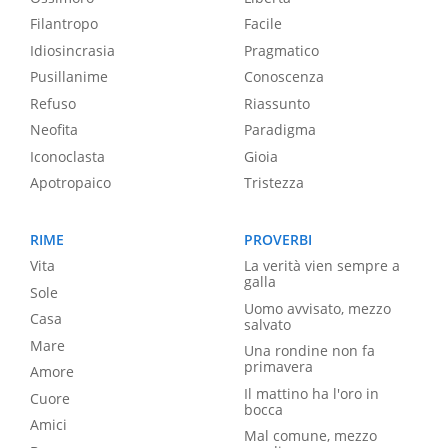
Filantropo
Facile
Idiosincrasia
Pragmatico
Pusillanime
Conoscenza
Refuso
Riassunto
Neofita
Paradigma
Iconoclasta
Gioia
Apotropaico
Tristezza
RIME
PROVERBI
Vita
La verità vien sempre a
galla
Sole
Uomo avvisato, mezzo
Casa
salvato
Mare
Una rondine non fa
primavera
Amore
Il mattino ha l'oro in
Cuore
bocca
Amici
Mal comune, mezzo