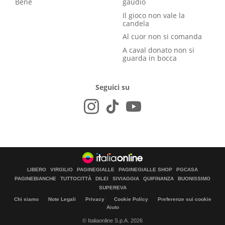
Bene
gaudio
Il gioco non vale la
candela
Al cuor non si comanda
A caval donato non si
guarda in bocca
Seguici su
LIBERO
VIRGILIO
PAGINEGIALLE
PAGINEGIALLE SHOP
PGCASA
PAGINEBIANCHE
TUTTOCITTÀ
DILEI
SIVIAGGIA
QUIFINANZA
BUONISSIMO
SUPEREVA
Chi siamo
Note Legali
Privacy
Cookie Policy
Preferenze sui cookie
Aiuto
© Italiaonline S.p.A. 2026