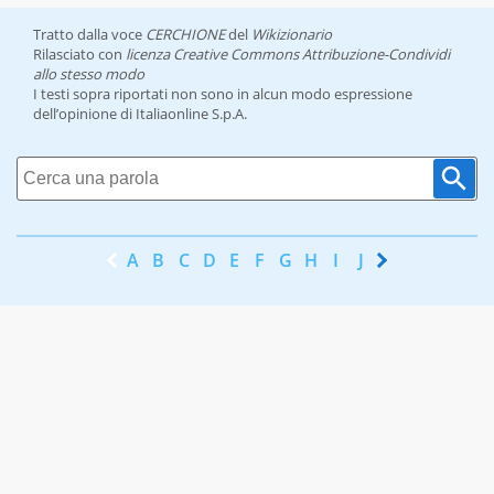
Tratto dalla voce
CERCHIONE
del
Wikizionario
Rilasciato con
licenza Creative Commons Attribuzione-Condividi
allo stesso modo
I testi sopra riportati non sono in alcun modo espressione
dell’opinione di Italiaonline S.p.A.
A
B
C
D
E
F
G
H
I
J
K
L
M
N