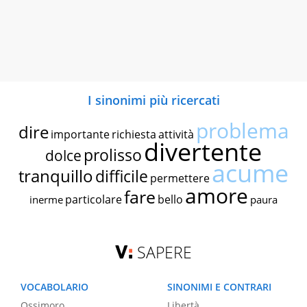
I sinonimi più ricercati
problema
dire
importante
richiesta
attività
divertente
prolisso
dolce
acume
tranquillo
difficile
permettere
amore
fare
particolare
bello
inerme
paura
SAPERE
VOCABOLARIO
SINONIMI E CONTRARI
Ossimoro
Libertà