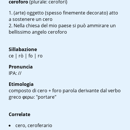
ceroforo
(plurale: cerofori)
(arte) oggetto (spesso finemente decorato) atto
a sostenere un cero
Nella chiesa del mio paese si può ammirare un
bellissimo angelo ceroforo
Sillabazione
ce | rò | fo | ro
Pronuncia
IPA: //
Etimologia
composto di cero +
foro
parola derivante dal verbo
greco
φερω
: "portare"
Correlate
cero, ceroferario