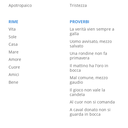
Apotropaico
Tristezza
RIME
PROVERBI
Vita
La verità vien sempre a
galla
Sole
Uomo avvisato, mezzo
Casa
salvato
Mare
Una rondine non fa
primavera
Amore
Il mattino ha l'oro in
Cuore
bocca
Amici
Mal comune, mezzo
Bene
gaudio
Il gioco non vale la
candela
Al cuor non si comanda
A caval donato non si
guarda in bocca