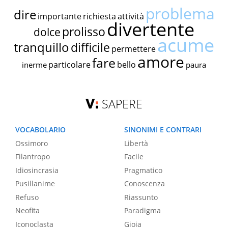
problema
dire
importante
richiesta
attività
divertente
prolisso
dolce
acume
tranquillo
difficile
permettere
amore
fare
particolare
bello
inerme
paura
SAPERE
VOCABOLARIO
SINONIMI E CONTRARI
Ossimoro
Libertà
Filantropo
Facile
Idiosincrasia
Pragmatico
Pusillanime
Conoscenza
Refuso
Riassunto
Neofita
Paradigma
Iconoclasta
Gioia