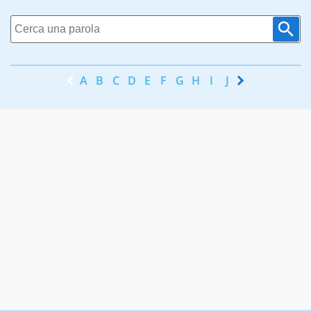
A
B
C
D
E
F
G
H
I
J
K
L
M
N