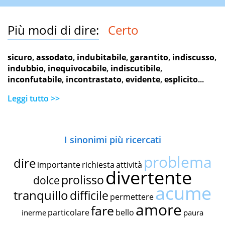
Più modi di dire:
Certo
sicuro
,
assodato
,
indubitabile
,
garantito
,
indiscusso
,
indubbio
,
inequivocabile
,
indiscutibile
,
inconfutabile
,
incontrastato
,
evidente
,
esplicito
...
Leggi tutto >>
I sinonimi più ricercati
problema
dire
importante
richiesta
attività
divertente
prolisso
dolce
acume
tranquillo
difficile
permettere
amore
fare
particolare
bello
inerme
paura