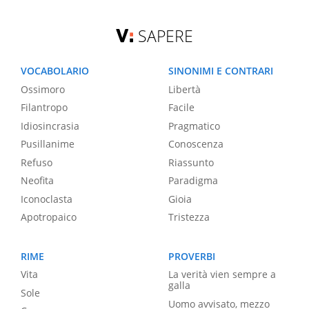
SAPERE
VOCABOLARIO
SINONIMI E CONTRARI
Ossimoro
Libertà
Filantropo
Facile
Idiosincrasia
Pragmatico
Pusillanime
Conoscenza
Refuso
Riassunto
Neofita
Paradigma
Iconoclasta
Gioia
Apotropaico
Tristezza
RIME
PROVERBI
Vita
La verità vien sempre a
galla
Sole
Uomo avvisato, mezzo