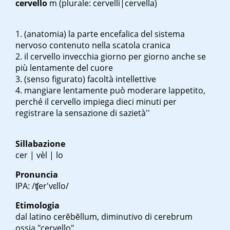
cervello
m
(plurale: cervelli|cervella)
(anatomia) la parte encefalica del sistema
nervoso contenuto nella scatola cranica
il cervello invecchia giorno per giorno anche se
più lentamente del cuore
(senso figurato) facoltà intellettive
mangiare lentamente può moderare l
appetito,
perché il cervello impiega dieci minuti per
registrare la sensazione di sazietà''
Sillabazione
cer | vèl | lo
Pronuncia
IPA: /ʧer'vɛllo/
Etimologia
dal latino
cerĕbĕllum
, diminutivo di
cerebrum
ossia "cervello"