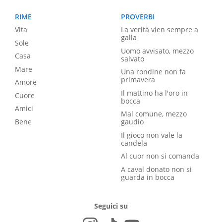
RIME
PROVERBI
Vita
La verità vien sempre a
galla
Sole
Uomo avvisato, mezzo
Casa
salvato
Mare
Una rondine non fa
primavera
Amore
Il mattino ha l'oro in
Cuore
bocca
Amici
Mal comune, mezzo
Bene
gaudio
Il gioco non vale la
candela
Al cuor non si comanda
A caval donato non si
guarda in bocca
Seguici su