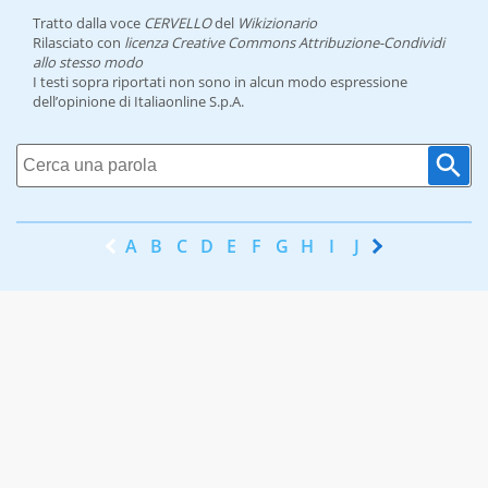
Tratto dalla voce
CERVELLO
del
Wikizionario
Rilasciato con
licenza Creative Commons Attribuzione-Condividi
allo stesso modo
I testi sopra riportati non sono in alcun modo espressione
dell’opinione di Italiaonline S.p.A.
A
B
C
D
E
F
G
H
I
J
K
L
M
N