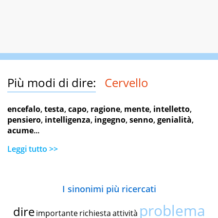
Più modi di dire:
Cervello
encefalo
,
testa
,
capo
,
ragione
,
mente
,
intelletto
,
pensiero
,
intelligenza
,
ingegno
,
senno
,
genialità
,
acume
...
Leggi tutto >>
I sinonimi più ricercati
problema
dire
importante
richiesta
attività