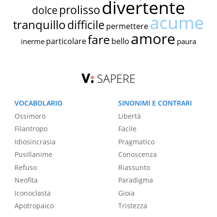
divertente
prolisso
dolce
acume
tranquillo
difficile
permettere
amore
fare
particolare
bello
inerme
paura
SAPERE
VOCABOLARIO
SINONIMI E CONTRARI
Ossimoro
Libertà
Filantropo
Facile
Idiosincrasia
Pragmatico
Pusillanime
Conoscenza
Refuso
Riassunto
Neofita
Paradigma
Iconoclasta
Gioia
Apotropaico
Tristezza