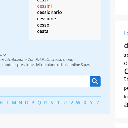
cessini
cessionario
cessione
cesso
cesta
I
d
ario
at
ns Attribuzione-Condividi allo stesso modo
d
un modo espressione dell’opinione di Italiaonline S.p.A.
t
p
i
K
L
M
N
O
P
Q
R
S
T
U
V
W
X
Y
Z