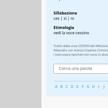
Sillabazione
ces | sì | ni
Etimologia
vedi la voce cessino
Tratto dalla voce
CESSINI
del
Wikizion
Rilasciato con
licenza Creative Commo
I testi sopra riportati non sono in alc
A
B
C
D
E
F
G
H
I
J