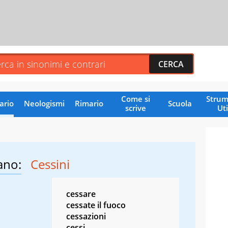
Come si
Strum
ario
Neologismi
Rimario
Scuola
scrive
Uti
ano:
Cessini
cessare
cessate il fuoco
cessazioni
cessi