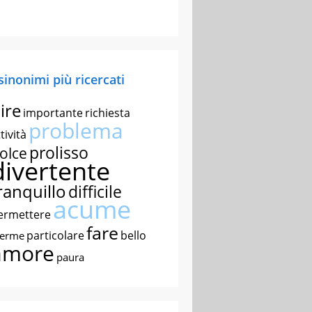
 sinonimi più ricercati
ire
importante
richiesta
problema
tività
prolisso
olce
divertente
ranquillo
difficile
acume
ermettere
fare
particolare
bello
nerme
amore
paura