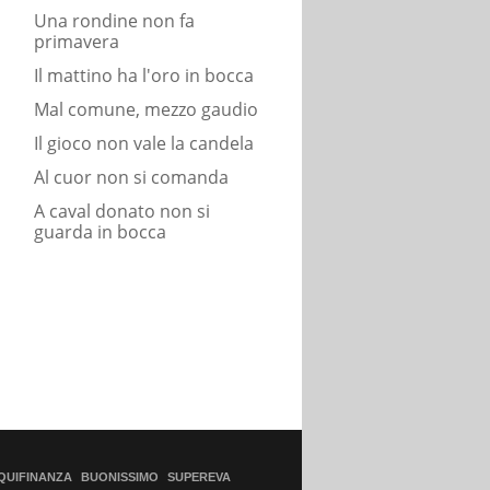
Una rondine non fa
primavera
Il mattino ha l'oro in bocca
Mal comune, mezzo gaudio
Il gioco non vale la candela
Al cuor non si comanda
A caval donato non si
guarda in bocca
QUIFINANZA
BUONISSIMO
SUPEREVA