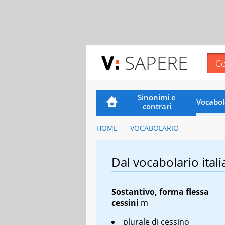
SAPERE
Sinonimi e
Vocabol
contrari
HOME
VOCABOLARIO
Dal vocabolario itali
Sostantivo, forma flessa
cessini
m
plurale di cessino