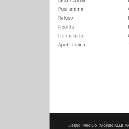
Idiosincrasia
Pusillanime
Refuso
Neofita
Iconoclasta
Apotropaico
LIBERO
VIRGILIO
PAGINEGIALLE
P