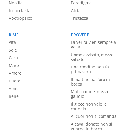
Neofita
Paradigma
Iconoclasta
Gioia
Apotropaico
Tristezza
RIME
PROVERBI
Vita
La verità vien sempre a
galla
Sole
Uomo avvisato, mezzo
Casa
salvato
Mare
Una rondine non fa
primavera
Amore
Il mattino ha l'oro in
Cuore
bocca
Amici
Mal comune, mezzo
Bene
gaudio
Il gioco non vale la
candela
Al cuor non si comanda
A caval donato non si
guarda in bocca