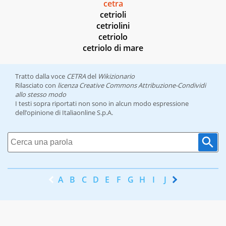
cetra
cetrioli
cetriolini
cetriolo
cetriolo di mare
Tratto dalla voce
CETRA
del
Wikizionario
Rilasciato con
licenza Creative Commons Attribuzione-Condividi
allo stesso modo
I testi sopra riportati non sono in alcun modo espressione
dell’opinione di Italiaonline S.p.A.
A
B
C
D
E
F
G
H
I
J
K
L
M
N