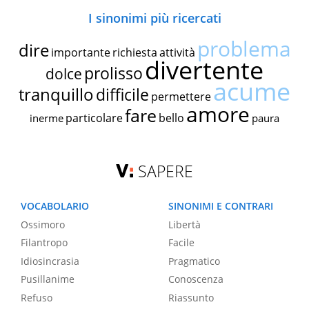
I sinonimi più ricercati
problema
dire
importante
richiesta
attività
divertente
prolisso
dolce
acume
tranquillo
difficile
permettere
amore
fare
particolare
bello
inerme
paura
SAPERE
VOCABOLARIO
SINONIMI E CONTRARI
Ossimoro
Libertà
Filantropo
Facile
Idiosincrasia
Pragmatico
Pusillanime
Conoscenza
Refuso
Riassunto