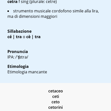
cetra
f sing
(plurale: cetre)
strumento musicale cordofono simile alla lira,
ma di dimensioni maggiori
Sillabazione
cé | tra
o
cè | tra
Pronuncia
IPA: /'ʧɛtra/
Etimologia
Etimologia mancante
cetaceo
ceti
ceto
cetorini