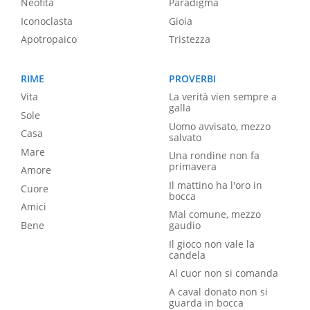
Neofita
Paradigma
Iconoclasta
Gioia
Apotropaico
Tristezza
RIME
PROVERBI
Vita
La verità vien sempre a
galla
Sole
Uomo avvisato, mezzo
Casa
salvato
Mare
Una rondine non fa
primavera
Amore
Il mattino ha l'oro in
Cuore
bocca
Amici
Mal comune, mezzo
Bene
gaudio
Il gioco non vale la
candela
Al cuor non si comanda
A caval donato non si
guarda in bocca