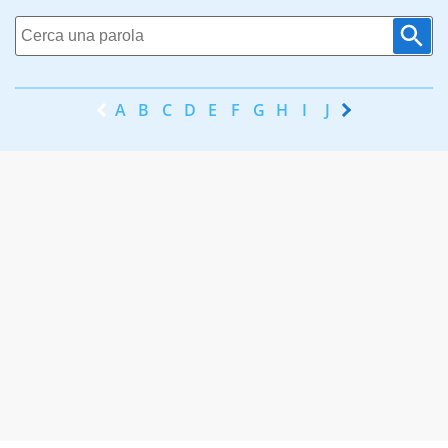
A
B
C
D
E
F
G
H
I
J
K
L
M
N