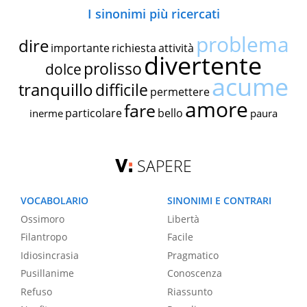
I sinonimi più ricercati
problema
dire
importante
richiesta
attività
divertente
prolisso
dolce
acume
tranquillo
difficile
permettere
amore
fare
particolare
bello
inerme
paura
SAPERE
VOCABOLARIO
SINONIMI E CONTRARI
Ossimoro
Libertà
Filantropo
Facile
Idiosincrasia
Pragmatico
Pusillanime
Conoscenza
Refuso
Riassunto