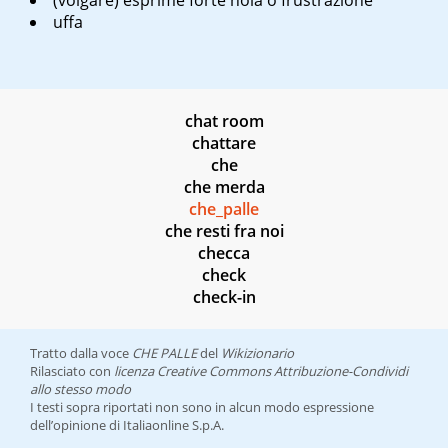
(volgare) esprime forte noia o frustrazione
uffa
chat room
chattare
che
che merda
che_palle
che resti fra noi
checca
check
check-in
Tratto dalla voce
CHE PALLE
del
Wikizionario
Rilasciato con
licenza Creative Commons Attribuzione-Condividi
allo stesso modo
I testi sopra riportati non sono in alcun modo espressione
dell’opinione di Italiaonline S.p.A.