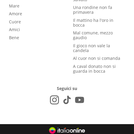
Mare
Una rondine non fa
primavera
Amore
Il mattino ha l'oro in
Cuore
bocca
Amici
Mal comune, mezzo
Bene
gaudio
Il gioco non vale la
candela
Al cuor non si comanda
A caval donato non si
guarda in bocca
Seguici su