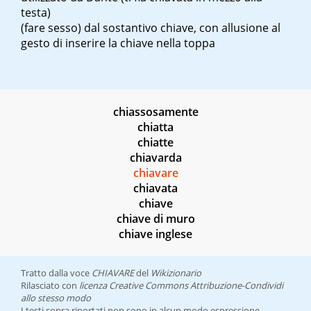
testa)
(fare sesso)
dal sostantivo chiave, con allusione al
gesto di inserire la chiave nella toppa
chiassosamente
chiatta
chiatte
chiavarda
chiavare
chiavata
chiave
chiave di muro
chiave inglese
Tratto dalla voce
CHIAVARE
del
Wikizionario
Rilasciato con
licenza Creative Commons Attribuzione-Condividi
allo stesso modo
I testi sopra riportati non sono in alcun modo espressione