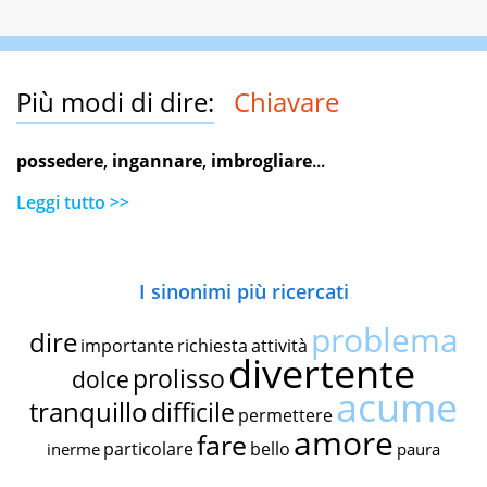
Più modi di dire:
Chiavare
possedere
,
ingannare
,
imbrogliare
...
Leggi tutto >>
I sinonimi più ricercati
problema
dire
importante
richiesta
attività
divertente
prolisso
dolce
acume
tranquillo
difficile
permettere
amore
fare
particolare
bello
inerme
paura