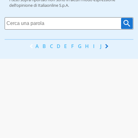
dell’opinione di Italiaonline S.p.A.
A
B
C
D
E
F
G
H
I
J
K
L
M
N