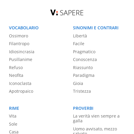
SAPERE
VOCABOLARIO
SINONIMI E CONTRARI
Ossimoro
Libertà
Filantropo
Facile
Idiosincrasia
Pragmatico
Pusillanime
Conoscenza
Refuso
Riassunto
Neofita
Paradigma
Iconoclasta
Gioia
Apotropaico
Tristezza
RIME
PROVERBI
Vita
La verità vien sempre a
galla
Sole
Uomo avvisato, mezzo
Casa
salvato