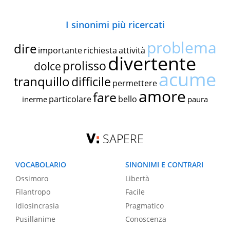
I sinonimi più ricercati
problema
dire
importante
richiesta
attività
divertente
prolisso
dolce
acume
tranquillo
difficile
permettere
amore
fare
particolare
bello
inerme
paura
SAPERE
VOCABOLARIO
SINONIMI E CONTRARI
Ossimoro
Libertà
Filantropo
Facile
Idiosincrasia
Pragmatico
Pusillanime
Conoscenza