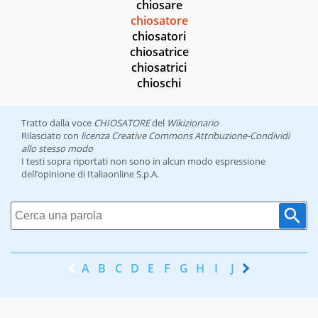
chiosare
chiosatore
chiosatori
chiosatrice
chiosatrici
chioschi
Tratto dalla voce
CHIOSATORE
del
Wikizionario
Rilasciato con
licenza Creative Commons Attribuzione-Condividi
allo stesso modo
I testi sopra riportati non sono in alcun modo espressione
dell’opinione di Italiaonline S.p.A.
A
B
C
D
E
F
G
H
I
J
K
L
M
N