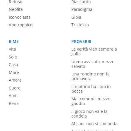
Refuso
Riassunto
Neofita
Paradigma
Iconoclasta
Gioia
Apotropaico
Tristezza
RIME
PROVERBI
Vita
La verità vien sempre a
galla
Sole
Uomo avvisato, mezzo
Casa
salvato
Mare
Una rondine non fa
primavera
Amore
Il mattino ha l'oro in
Cuore
bocca
Amici
Mal comune, mezzo
Bene
gaudio
Il gioco non vale la
candela
Al cuor non si comanda