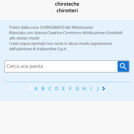
chiroteche
chirotteri
Tratto dalla voce
CHIROGRAFO
del
Wikizionario
Rilasciato con
licenza Creative Commons Attribuzione-Condividi
allo stesso modo
I testi sopra riportati non sono in alcun modo espressione
dell’opinione di Italiaonline S.p.A.
A
B
C
D
E
F
G
H
I
J
K
L
M
N