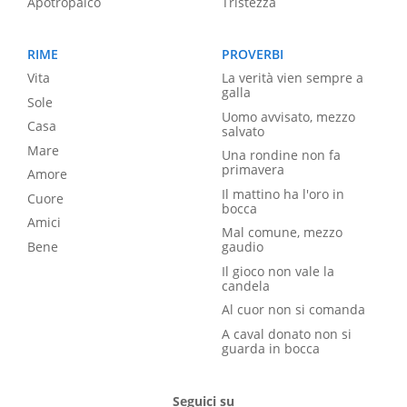
Apotropaico
Tristezza
RIME
PROVERBI
Vita
La verità vien sempre a
galla
Sole
Uomo avvisato, mezzo
Casa
salvato
Mare
Una rondine non fa
primavera
Amore
Il mattino ha l'oro in
Cuore
bocca
Amici
Mal comune, mezzo
Bene
gaudio
Il gioco non vale la
candela
Al cuor non si comanda
A caval donato non si
guarda in bocca
Seguici su