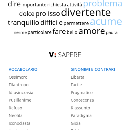
problema
dire
importante
richiesta
attività
divertente
prolisso
dolce
acume
tranquillo
difficile
permettere
amore
fare
particolare
bello
inerme
paura
SAPERE
VOCABOLARIO
SINONIMI E CONTRARI
Ossimoro
Libertà
Filantropo
Facile
Idiosincrasia
Pragmatico
Pusillanime
Conoscenza
Refuso
Riassunto
Neofita
Paradigma
Iconoclasta
Gioia