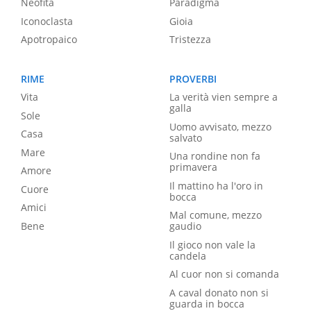
Neofita
Paradigma
Iconoclasta
Gioia
Apotropaico
Tristezza
RIME
PROVERBI
Vita
La verità vien sempre a
galla
Sole
Uomo avvisato, mezzo
Casa
salvato
Mare
Una rondine non fa
primavera
Amore
Il mattino ha l'oro in
Cuore
bocca
Amici
Mal comune, mezzo
Bene
gaudio
Il gioco non vale la
candela
Al cuor non si comanda
A caval donato non si
guarda in bocca