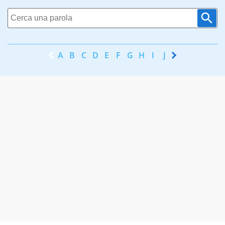
A
B
C
D
E
F
G
H
I
J
K
L
M
N