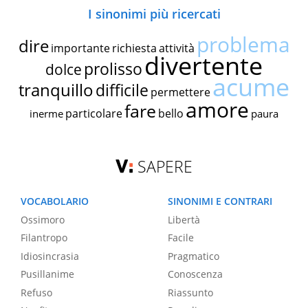
I sinonimi più ricercati
problema
dire
importante
richiesta
attività
divertente
prolisso
dolce
acume
tranquillo
difficile
permettere
amore
fare
particolare
bello
inerme
paura
SAPERE
VOCABOLARIO
SINONIMI E CONTRARI
Ossimoro
Libertà
Filantropo
Facile
Idiosincrasia
Pragmatico
Pusillanime
Conoscenza
Refuso
Riassunto