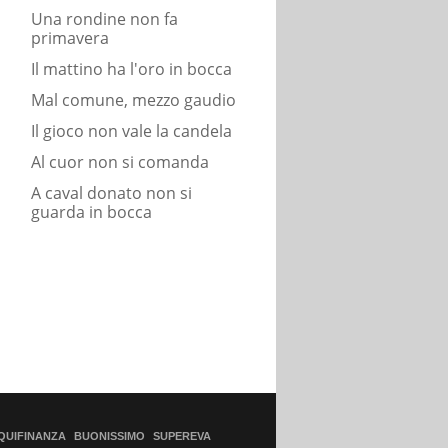
Una rondine non fa
primavera
Il mattino ha l'oro in bocca
Mal comune, mezzo gaudio
Il gioco non vale la candela
Al cuor non si comanda
A caval donato non si
guarda in bocca
QUIFINANZA
BUONISSIMO
SUPEREVA