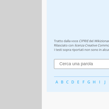
Tratto dalla voce
CIPRIE
del
Wikizionar
Rilasciato con
licenza Creative Commo
I testi sopra riportati non sono in alc
A
B
C
D
E
F
G
H
I
J