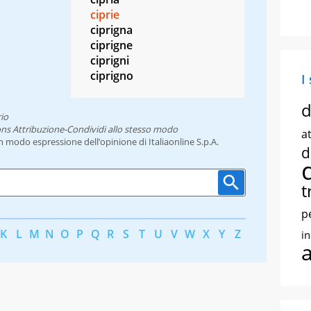
ciprie
ciprigna
ciprigne
ciprigni
ciprigno
I
d
io
ns Attribuzione-Condividi allo stesso modo
at
un modo espressione dell’opinione di Italiaonline S.p.A.
d
t
p
K
L
M
N
O
P
Q
R
S
T
U
V
W
X
Y
Z
i