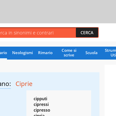
Come si
Strum
ario
Neologismi
Rimario
Scuola
scrive
Uti
ano:
Ciprie
cipputi
cipressi
cipresso
cipria