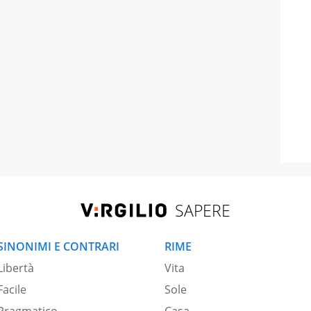
SAPERE
SINONIMI E CONTRARI
RIME
Libertà
Vita
Facile
Sole