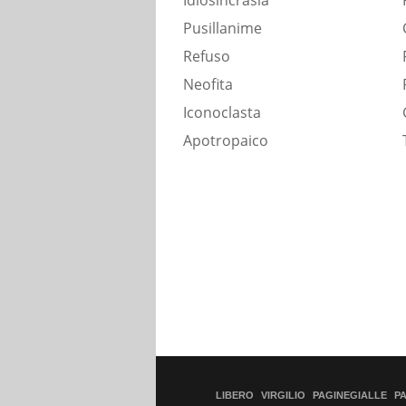
Idiosincrasia
Pusillanime
Refuso
Neofita
Iconoclasta
Apotropaico
LIBERO
VIRGILIO
PAGINEGIALLE
P