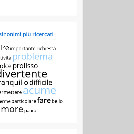
 sinonimi più ricercati
ire
importante
richiesta
problema
tività
prolisso
olce
divertente
ranquillo
difficile
acume
ermettere
fare
particolare
bello
nerme
amore
paura