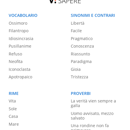
SAPERE
VOCABOLARIO
SINONIMI E CONTRARI
Ossimoro
Libertà
Filantropo
Facile
Idiosincrasia
Pragmatico
Pusillanime
Conoscenza
Refuso
Riassunto
Neofita
Paradigma
Iconoclasta
Gioia
Apotropaico
Tristezza
RIME
PROVERBI
Vita
La verità vien sempre a
galla
Sole
Uomo avvisato, mezzo
Casa
salvato
Mare
Una rondine non fa