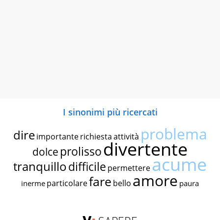
I sinonimi più ricercati
problema
dire
importante
richiesta
attività
divertente
prolisso
dolce
acume
tranquillo
difficile
permettere
amore
fare
particolare
bello
inerme
paura