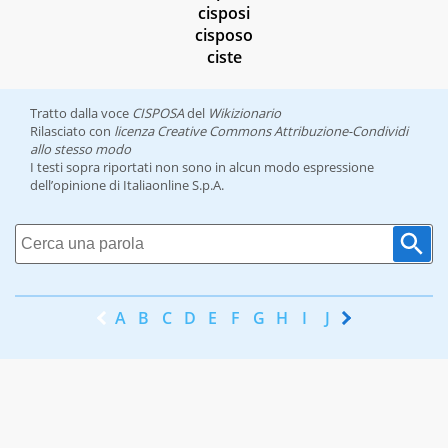
cisposi
cisposo
ciste
Tratto dalla voce
CISPOSA
del
Wikizionario
Rilasciato con
licenza Creative Commons Attribuzione-Condividi
allo stesso modo
I testi sopra riportati non sono in alcun modo espressione
dell’opinione di Italiaonline S.p.A.
A
B
C
D
E
F
G
H
I
J
K
L
M
N