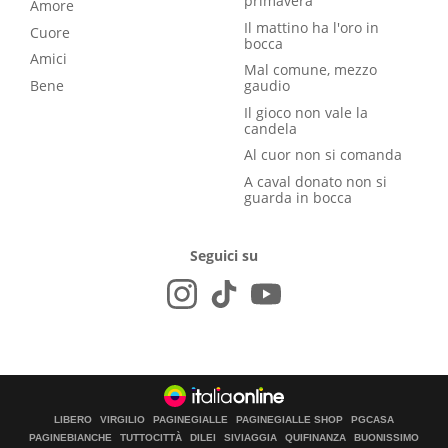
primavera
Amore
Il mattino ha l'oro in
Cuore
bocca
Amici
Mal comune, mezzo
Bene
gaudio
Il gioco non vale la
candela
Al cuor non si comanda
A caval donato non si
guarda in bocca
Seguici su
LIBERO
VIRGILIO
PAGINEGIALLE
PAGINEGIALLE SHOP
PGCASA
PAGINEBIANCHE
TUTTOCITTÀ
DILEI
SIVIAGGIA
QUIFINANZA
BUONISSIMO