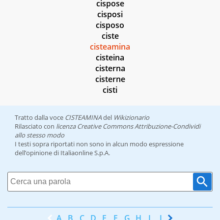
cispose
cisposi
cisposo
ciste
cisteamina
cisteina
cisterna
cisterne
cisti
Tratto dalla voce
CISTEAMINA
del
Wikizionario
Rilasciato con
licenza Creative Commons Attribuzione-Condividi
allo stesso modo
I testi sopra riportati non sono in alcun modo espressione
dell’opinione di Italiaonline S.p.A.
A
B
C
D
E
F
G
H
I
J
K
L
M
N