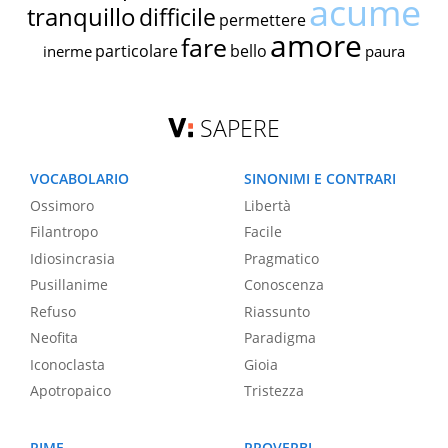
acume
tranquillo
difficile
permettere
amore
fare
particolare
bello
inerme
paura
SAPERE
VOCABOLARIO
SINONIMI E CONTRARI
Ossimoro
Libertà
Filantropo
Facile
Idiosincrasia
Pragmatico
Pusillanime
Conoscenza
Refuso
Riassunto
Neofita
Paradigma
Iconoclasta
Gioia
Apotropaico
Tristezza
RIME
PROVERBI