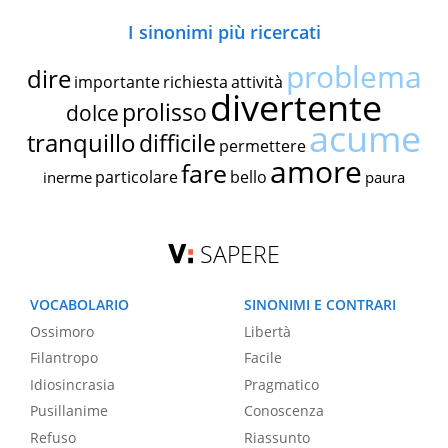
I sinonimi più ricercati
problema
dire
importante
richiesta
attività
divertente
prolisso
dolce
acume
tranquillo
difficile
permettere
amore
fare
particolare
bello
inerme
paura
SAPERE
VOCABOLARIO
SINONIMI E CONTRARI
Ossimoro
Libertà
Filantropo
Facile
Idiosincrasia
Pragmatico
Pusillanime
Conoscenza
Refuso
Riassunto