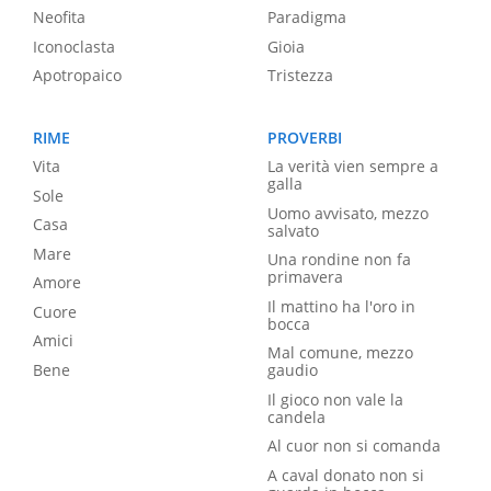
Neofita
Paradigma
Iconoclasta
Gioia
Apotropaico
Tristezza
RIME
PROVERBI
Vita
La verità vien sempre a
galla
Sole
Uomo avvisato, mezzo
Casa
salvato
Mare
Una rondine non fa
primavera
Amore
Il mattino ha l'oro in
Cuore
bocca
Amici
Mal comune, mezzo
Bene
gaudio
Il gioco non vale la
candela
Al cuor non si comanda
A caval donato non si