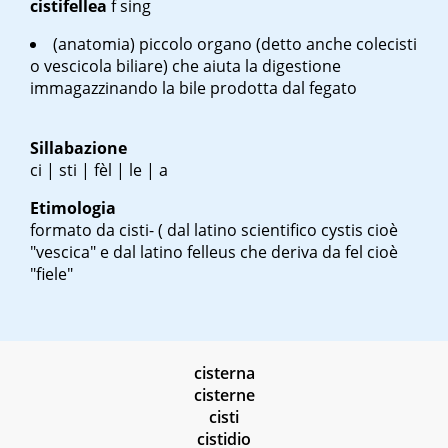
cistifellea
f sing
(anatomia) piccolo organo (detto anche colecisti
o vescicola biliare) che aiuta la digestione
immagazzinando la bile prodotta dal fegato
Sillabazione
ci | sti | fèl | le | a
Etimologia
formato da cisti- ( dal latino scientifico
cystis
cioè
"vescica" e dal latino
felleus
che deriva da
fel
cioè
"fiele"
cisterna
cisterne
cisti
cistidio