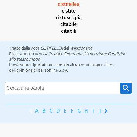
cistifellea
cistite
cistoscopia
citabile
citabili
Tratto dalla voce
CISTIFELLEA
del
Wikizionario
Rilasciato con
licenza Creative Commons Attribuzione-Condividi
allo stesso modo
I testi sopra riportati non sono in alcun modo espressione
dell’opinione di Italiaonline S.p.A.
A
B
C
D
E
F
G
H
I
J
K
L
M
N