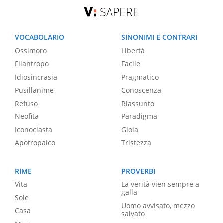
SAPERE
VOCABOLARIO
SINONIMI E CONTRARI
Ossimoro
Libertà
Filantropo
Facile
Idiosincrasia
Pragmatico
Pusillanime
Conoscenza
Refuso
Riassunto
Neofita
Paradigma
Iconoclasta
Gioia
Apotropaico
Tristezza
RIME
PROVERBI
Vita
La verità vien sempre a
galla
Sole
Uomo avvisato, mezzo
Casa
salvato