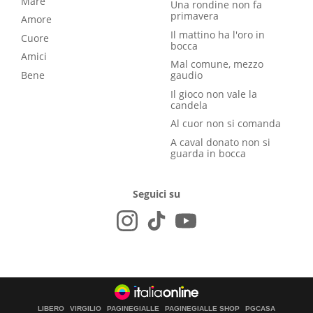
Mare
Una rondine non fa
primavera
Amore
Il mattino ha l'oro in
Cuore
bocca
Amici
Mal comune, mezzo
Bene
gaudio
Il gioco non vale la
candela
Al cuor non si comanda
A caval donato non si
guarda in bocca
Seguici su
LIBERO
VIRGILIO
PAGINEGIALLE
PAGINEGIALLE SHOP
PGCASA