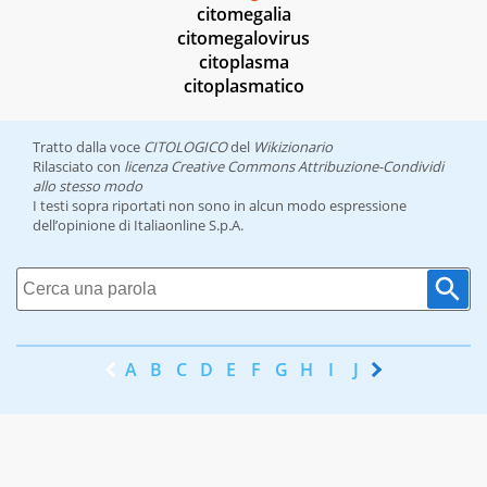
citomegalia
citomegalovirus
citoplasma
citoplasmatico
Tratto dalla voce
CITOLOGICO
del
Wikizionario
Rilasciato con
licenza Creative Commons Attribuzione-Condividi
allo stesso modo
I testi sopra riportati non sono in alcun modo espressione
dell’opinione di Italiaonline S.p.A.
A
B
C
D
E
F
G
H
I
J
K
L
M
N