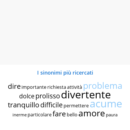
I sinonimi più ricercati
problema
dire
importante
richiesta
attività
divertente
prolisso
dolce
acume
tranquillo
difficile
permettere
amore
fare
particolare
bello
inerme
paura