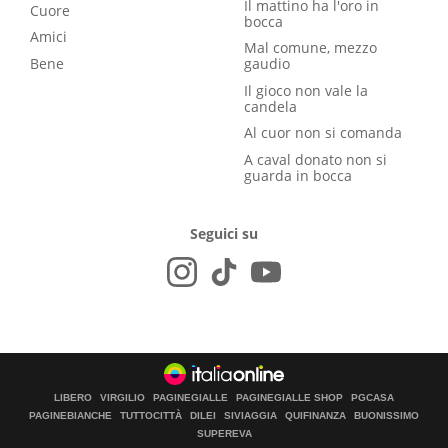
Il mattino ha l'oro in
Cuore
bocca
Amici
Mal comune, mezzo
Bene
gaudio
Il gioco non vale la
candela
Al cuor non si comanda
A caval donato non si
guarda in bocca
Seguici su
LIBERO
VIRGILIO
PAGINEGIALLE
PAGINEGIALLE SHOP
PGCASA
PAGINEBIANCHE
TUTTOCITTÀ
DILEI
SIVIAGGIA
QUIFINANZA
BUONISSIMO
SUPEREVA