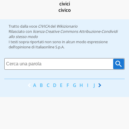
civici
civico
Tratto dalla voce
CIVICA
del
Wikizionario
Rilasciato con
licenza Creative Commons Attribuzione-Condividi
allo stesso modo
I testi sopra riportati non sono in alcun modo espressione
dell’opinione di Italiaonline S.p.A.
A
B
C
D
E
F
G
H
I
J
K
L
M
N