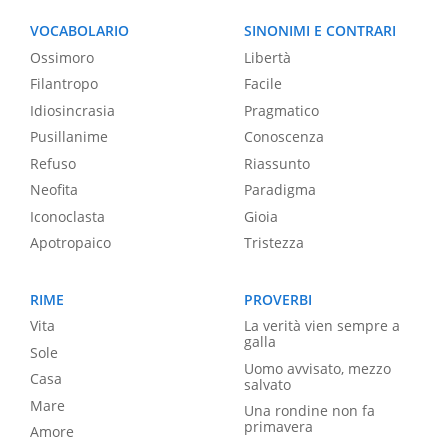
VOCABOLARIO
SINONIMI E CONTRARI
Ossimoro
Libertà
Filantropo
Facile
Idiosincrasia
Pragmatico
Pusillanime
Conoscenza
Refuso
Riassunto
Neofita
Paradigma
Iconoclasta
Gioia
Apotropaico
Tristezza
RIME
PROVERBI
Vita
La verità vien sempre a
galla
Sole
Uomo avvisato, mezzo
Casa
salvato
Mare
Una rondine non fa
primavera
Amore