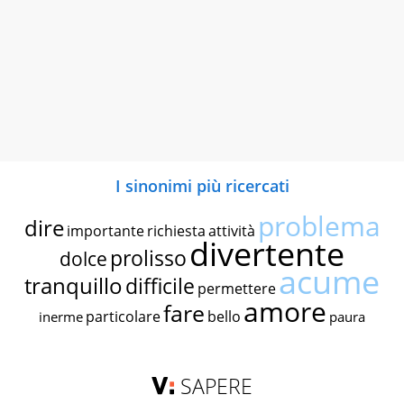
I sinonimi più ricercati
problema
dire
importante
richiesta
attività
divertente
prolisso
dolce
acume
tranquillo
difficile
permettere
amore
fare
particolare
bello
inerme
paura
SAPERE