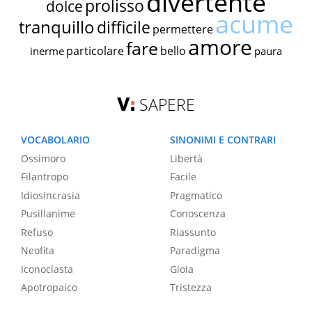
divertente
prolisso
dolce
acume
tranquillo
difficile
permettere
amore
fare
particolare
bello
inerme
paura
SAPERE
VOCABOLARIO
SINONIMI E CONTRARI
Ossimoro
Libertà
Filantropo
Facile
Idiosincrasia
Pragmatico
Pusillanime
Conoscenza
Refuso
Riassunto
Neofita
Paradigma
Iconoclasta
Gioia
Apotropaico
Tristezza