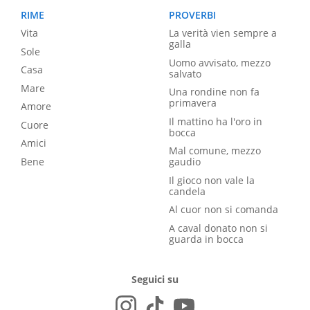
RIME
PROVERBI
Vita
La verità vien sempre a
galla
Sole
Uomo avvisato, mezzo
Casa
salvato
Mare
Una rondine non fa
primavera
Amore
Il mattino ha l'oro in
Cuore
bocca
Amici
Mal comune, mezzo
Bene
gaudio
Il gioco non vale la
candela
Al cuor non si comanda
A caval donato non si
guarda in bocca
Seguici su