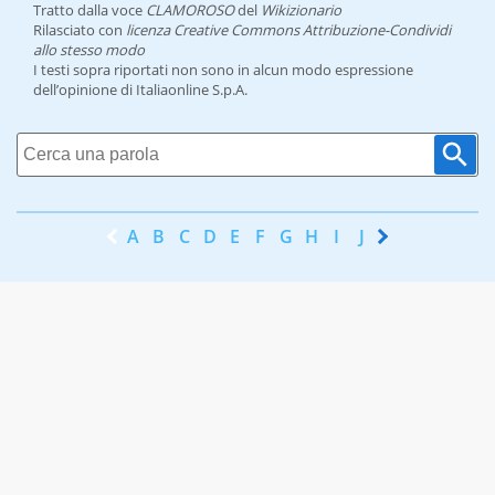
Tratto dalla voce
CLAMOROSO
del
Wikizionario
Rilasciato con
licenza Creative Commons Attribuzione-Condividi
allo stesso modo
I testi sopra riportati non sono in alcun modo espressione
dell’opinione di Italiaonline S.p.A.
A
B
C
D
E
F
G
H
I
J
K
L
M
N