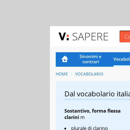
SAPERE
Sinonimi e
Vocabol
contrari
HOME
VOCABOLARIO
Dal vocabolario itali
Sostantivo, forma flessa
clarini
m
plurale di clarino