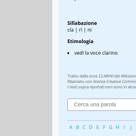
Sillabazione
cla | rì | ni
Etimologia
vedi la voce clarino
Tratto dalla voce
CLARINI
del
Wikizion
Rilasciato con
licenza Creative Commo
I testi sopra riportati non sono in alc
A
B
C
D
E
F
G
H
I
J