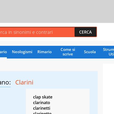
Come si
Strum
ario
Neologismi
Rimario
Scuola
scrive
Uti
ano:
Clarini
clap skate
clarinato
clarinetti
clarinetto