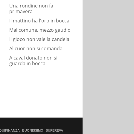
Una rondine non fa
primavera
Il mattino ha l'oro in bocca
Mal comune, mezzo gaudio
Il gioco non vale la candela
Al cuor non si comanda
A caval donato non si
guarda in bocca
QUIFINANZA
BUONISSIMO
SUPEREVA