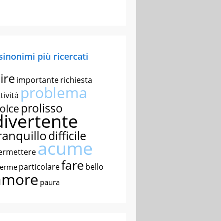
 sinonimi più ricercati
ire
importante
richiesta
problema
tività
prolisso
olce
divertente
ranquillo
difficile
acume
ermettere
fare
particolare
bello
nerme
amore
paura