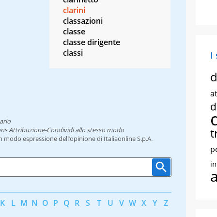
clarini
classazioni
classe
classe dirigente
classi
I
d
at
d
ario
t
ns Attribuzione-Condividi allo stesso modo
un modo espressione dell’opinione di Italiaonline S.p.A.
p
i
K
L
M
N
O
P
Q
R
S
T
U
V
W
X
Y
Z