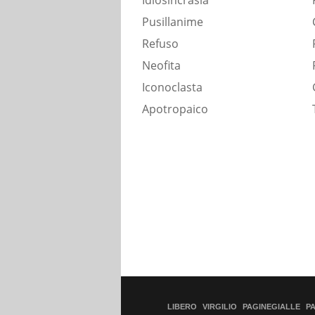
Idiosincrasia
Pusillanime
Refuso
Neofita
Iconoclasta
Apotropaico
LIBERO
VIRGILIO
PAGINEGIALLE
P