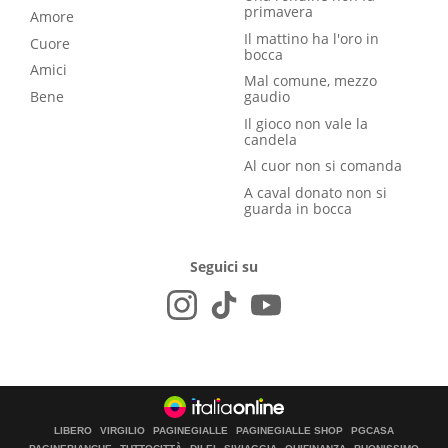
primavera
Amore
Il mattino ha l'oro in
Cuore
bocca
Amici
Mal comune, mezzo
Bene
gaudio
Il gioco non vale la
candela
Al cuor non si comanda
A caval donato non si
guarda in bocca
Seguici su
LIBERO
VIRGILIO
PAGINEGIALLE
PAGINEGIALLE SHOP
PGCASA