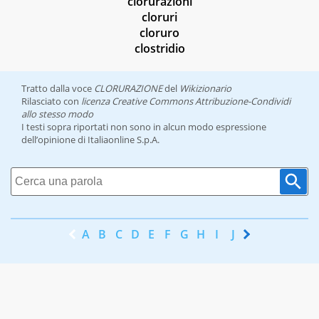
clorurazioni
cloruri
cloruro
clostridio
Tratto dalla voce
CLORURAZIONE
del
Wikizionario
Rilasciato con
licenza Creative Commons Attribuzione-Condividi
allo stesso modo
I testi sopra riportati non sono in alcun modo espressione
dell’opinione di Italiaonline S.p.A.
A
B
C
D
E
F
G
H
I
J
K
L
M
N