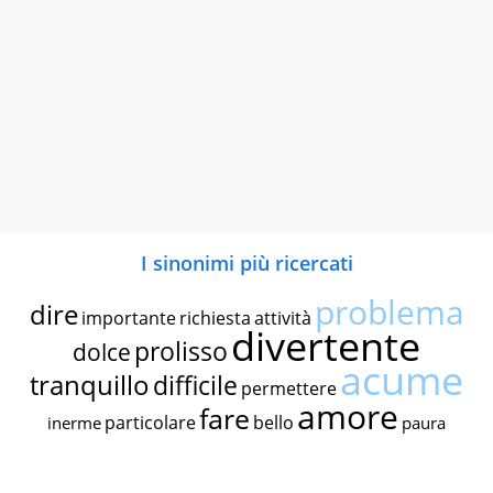
I sinonimi più ricercati
problema
dire
importante
richiesta
attività
divertente
prolisso
dolce
acume
tranquillo
difficile
permettere
amore
fare
particolare
bello
inerme
paura