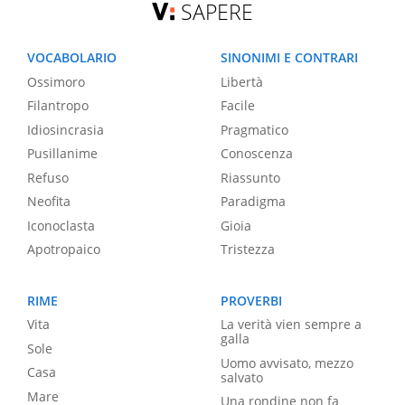
SAPERE
VOCABOLARIO
SINONIMI E CONTRARI
Ossimoro
Libertà
Filantropo
Facile
Idiosincrasia
Pragmatico
Pusillanime
Conoscenza
Refuso
Riassunto
Neofita
Paradigma
Iconoclasta
Gioia
Apotropaico
Tristezza
RIME
PROVERBI
Vita
La verità vien sempre a
galla
Sole
Uomo avvisato, mezzo
Casa
salvato
Mare
Una rondine non fa