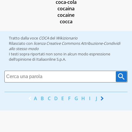
coca-cola
cocaina
cocaine
cocca
Tratto dalla voce
COCA
del
Wikizionario
Rilasciato con
licenza Creative Commons Attribuzione-Condividi
allo stesso modo
I testi sopra riportati non sono in alcun modo espressione
dell’opinione di Italiaonline S.p.A.
A
B
C
D
E
F
G
H
I
J
K
L
M
N