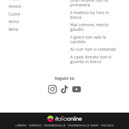
Una rondine non fa
primavera
Amore
Il mattino ha l'oro in
Cuore
bocca
Amici
Mal comune, mezzo
Bene
gaudio
Il gioco non vale la
candela
Al cuor non si comanda
A caval donato non si
guarda in bocca
Seguici su
LIBERO
VIRGILIO
PAGINEGIALLE
PAGINEGIALLE SHOP
PGCASA