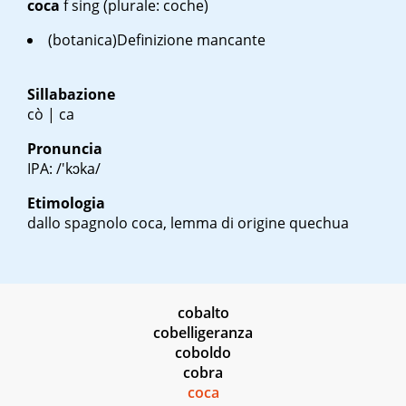
coca
f sing
(plurale: coche)
(botanica)Definizione mancante
Sillabazione
cò | ca
Pronuncia
IPA: /'kɔka/
Etimologia
dallo spagnolo
coca
, lemma di origine quechua
cobalto
cobelligeranza
coboldo
cobra
coca