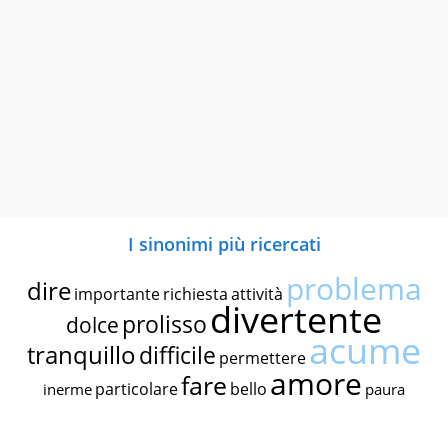
I sinonimi più ricercati
problema
dire
importante
richiesta
attività
divertente
prolisso
dolce
acume
tranquillo
difficile
permettere
amore
fare
particolare
bello
inerme
paura