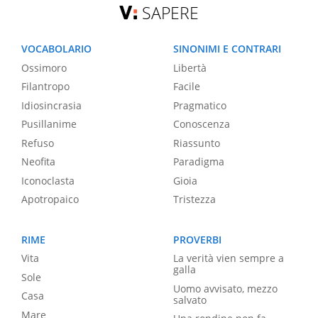
SAPERE
VOCABOLARIO
SINONIMI E CONTRARI
Ossimoro
Libertà
Filantropo
Facile
Idiosincrasia
Pragmatico
Pusillanime
Conoscenza
Refuso
Riassunto
Neofita
Paradigma
Iconoclasta
Gioia
Apotropaico
Tristezza
RIME
PROVERBI
Vita
La verità vien sempre a
galla
Sole
Uomo avvisato, mezzo
Casa
salvato
Mare