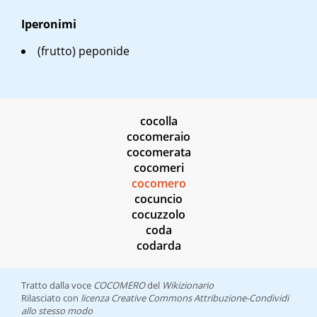
Iperonimi
(frutto)
peponide
cocolla
cocomeraio
cocomerata
cocomeri
cocomero
cocuncio
cocuzzolo
coda
codarda
Tratto dalla voce
COCOMERO
del
Wikizionario
Rilasciato con
licenza Creative Commons Attribuzione-Condividi
allo stesso modo