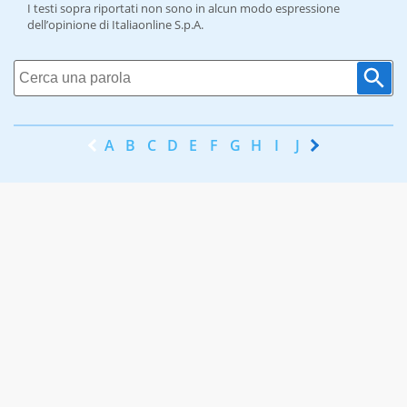
I testi sopra riportati non sono in alcun modo espressione
dell’opinione di Italiaonline S.p.A.
A
B
C
D
E
F
G
H
I
J
K
L
M
N