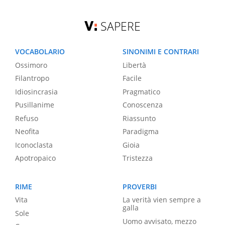
SAPERE
VOCABOLARIO
SINONIMI E CONTRARI
Ossimoro
Libertà
Filantropo
Facile
Idiosincrasia
Pragmatico
Pusillanime
Conoscenza
Refuso
Riassunto
Neofita
Paradigma
Iconoclasta
Gioia
Apotropaico
Tristezza
RIME
PROVERBI
Vita
La verità vien sempre a
galla
Sole
Uomo avvisato, mezzo