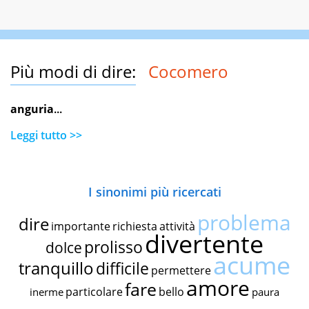
Più modi di dire:
Cocomero
anguria
...
Leggi tutto >>
I sinonimi più ricercati
problema
dire
importante
richiesta
attività
divertente
prolisso
dolce
acume
tranquillo
difficile
permettere
amore
fare
particolare
bello
inerme
paura