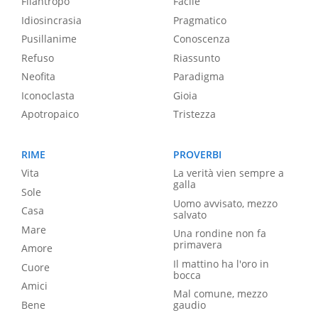
Filantropo
Facile
Idiosincrasia
Pragmatico
Pusillanime
Conoscenza
Refuso
Riassunto
Neofita
Paradigma
Iconoclasta
Gioia
Apotropaico
Tristezza
RIME
PROVERBI
Vita
La verità vien sempre a
galla
Sole
Uomo avvisato, mezzo
Casa
salvato
Mare
Una rondine non fa
primavera
Amore
Il mattino ha l'oro in
Cuore
bocca
Amici
Mal comune, mezzo
Bene
gaudio