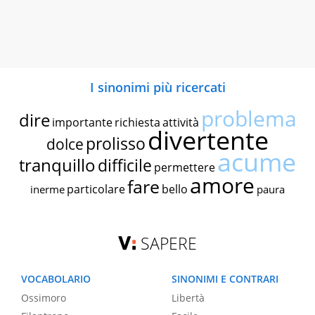
I sinonimi più ricercati
problema
dire
importante
richiesta
attività
divertente
prolisso
dolce
acume
tranquillo
difficile
permettere
amore
fare
particolare
bello
inerme
paura
SAPERE
VOCABOLARIO
SINONIMI E CONTRARI
Ossimoro
Libertà