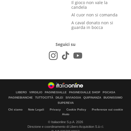
Il gioco non vale la
candela
Al cuor non si comanda
A caval donato non si
guarda in bocca
Seguici su
LIBERO
VIRGILIO
PAGINEGIALLE
PAGINEGIALLE SHOP
PGCASA
PAGINEBIANCHE
TUTTOCITTÀ
DILEI
SIVIAGGIA
QUIFINANZA
BUONISSIMO
SUPEREVA
Chi siamo
Note Legali
Privacy
Cookie Policy
Preferenze sui cookie
Aiuto
© Italiaonline S.p.A. 2026
Direzione e coordinamento di Libero Acquisition S.á r.l.