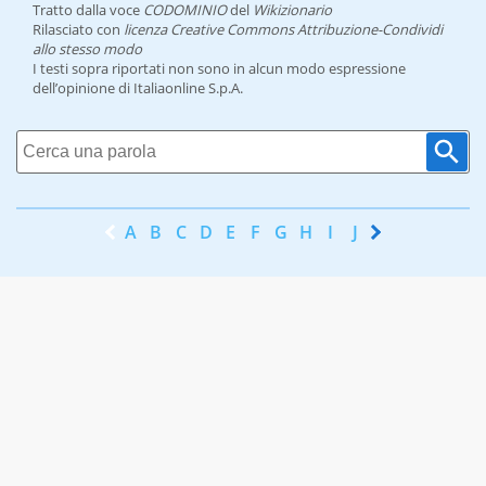
Tratto dalla voce
CODOMINIO
del
Wikizionario
Rilasciato con
licenza Creative Commons Attribuzione-Condividi
allo stesso modo
I testi sopra riportati non sono in alcun modo espressione
dell’opinione di Italiaonline S.p.A.
A
B
C
D
E
F
G
H
I
J
K
L
M
N