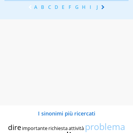
A
B
C
D
E
F
G
H
I
J
K
L
M
N
I sinonimi più ricercati
problema
dire
importante
richiesta
attività