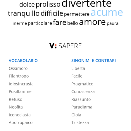
divertente
prolisso
dolce
acume
tranquillo
difficile
permettere
amore
fare
particolare
bello
inerme
paura
SAPERE
VOCABOLARIO
SINONIMI E CONTRARI
Ossimoro
Libertà
Filantropo
Facile
Idiosincrasia
Pragmatico
Pusillanime
Conoscenza
Refuso
Riassunto
Neofita
Paradigma
Iconoclasta
Gioia
Apotropaico
Tristezza