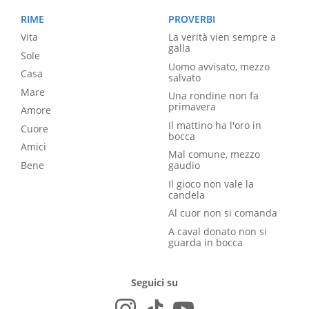
RIME
PROVERBI
Vita
La verità vien sempre a
galla
Sole
Uomo avvisato, mezzo
Casa
salvato
Mare
Una rondine non fa
primavera
Amore
Il mattino ha l'oro in
Cuore
bocca
Amici
Mal comune, mezzo
Bene
gaudio
Il gioco non vale la
candela
Al cuor non si comanda
A caval donato non si
guarda in bocca
Seguici su