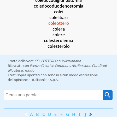
coledocodigiunostomia
coledocoduodenostomia
colei
colelitiasi
coleottero
colera
colere
colesterolemia
colesterolo
Tratto dalla voce
COLEOTTERO
del
Wikizionario
Rilasciato con
licenza Creative Commons Attribuzione-Condividi
allo stesso modo
I testi sopra riportati non sono in alcun modo espressione
dell’opinione di Italiaonline S.p.A.
A
B
C
D
E
F
G
H
I
J
K
L
M
N