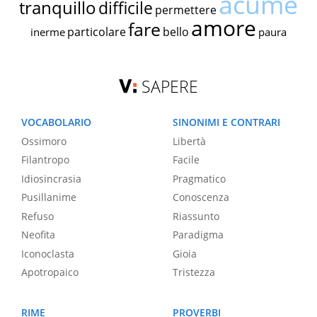
acume
tranquillo
difficile
permettere
amore
fare
particolare
bello
inerme
paura
SAPERE
VOCABOLARIO
SINONIMI E CONTRARI
Ossimoro
Libertà
Filantropo
Facile
Idiosincrasia
Pragmatico
Pusillanime
Conoscenza
Refuso
Riassunto
Neofita
Paradigma
Iconoclasta
Gioia
Apotropaico
Tristezza
RIME
PROVERBI