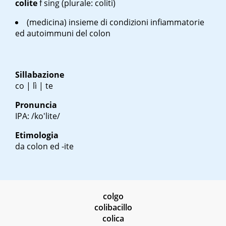
colite
f
sing
(plurale: coliti)
(medicina) insieme di condizioni infiammatorie
ed autoimmuni del colon
Sillabazione
co | lì | te
Pronuncia
IPA: /ko'lite/
Etimologia
da colon ed -ite
colgo
colibacillo
colica