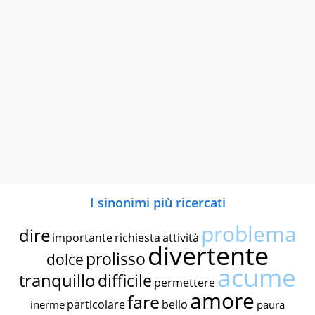
I sinonimi più ricercati
problema
dire
importante
richiesta
attività
divertente
prolisso
dolce
acume
tranquillo
difficile
permettere
amore
fare
particolare
bello
inerme
paura