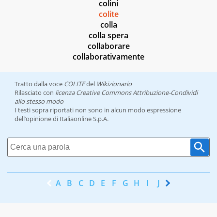
colini
colite
colla
colla spera
collaborare
collaborativamente
Tratto dalla voce
COLITE
del
Wikizionario
Rilasciato con
licenza Creative Commons Attribuzione-Condividi
allo stesso modo
I testi sopra riportati non sono in alcun modo espressione
dell’opinione di Italiaonline S.p.A.
A
B
C
D
E
F
G
H
I
J
K
L
M
N