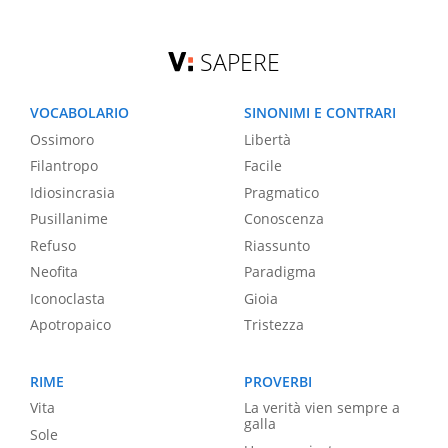
SAPERE
VOCABOLARIO
SINONIMI E CONTRARI
Ossimoro
Libertà
Filantropo
Facile
Idiosincrasia
Pragmatico
Pusillanime
Conoscenza
Refuso
Riassunto
Neofita
Paradigma
Iconoclasta
Gioia
Apotropaico
Tristezza
RIME
PROVERBI
Vita
La verità vien sempre a
galla
Sole