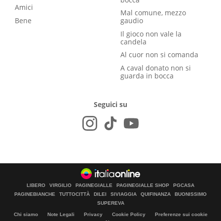
Amici
Mal comune, mezzo
Bene
gaudio
Il gioco non vale la
candela
Al cuor non si comanda
A caval donato non si
guarda in bocca
Seguici su
LIBERO
VIRGILIO
PAGINEGIALLE
PAGINEGIALLE SHOP
PGCASA
PAGINEBIANCHE
TUTTOCITTÀ
DILEI
SIVIAGGIA
QUIFINANZA
BUONISSIMO
SUPEREVA
Chi siamo
Note Legali
Privacy
Cookie Policy
Preferenze sui cookie