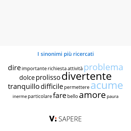
I sinonimi più ricercati
problema
dire
importante
richiesta
attività
divertente
prolisso
dolce
acume
tranquillo
difficile
permettere
amore
fare
particolare
bello
inerme
paura
SAPERE