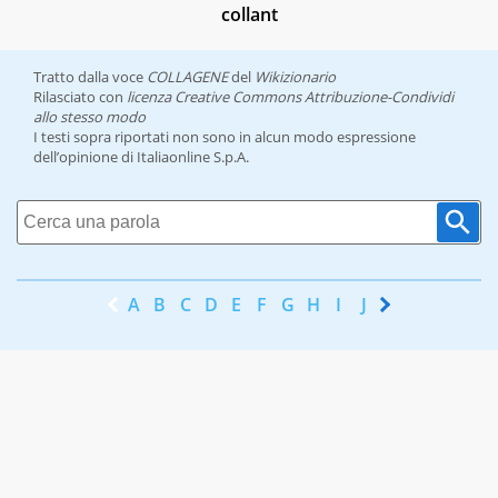
collant
Tratto dalla voce
COLLAGENE
del
Wikizionario
Rilasciato con
licenza Creative Commons Attribuzione-Condividi
allo stesso modo
I testi sopra riportati non sono in alcun modo espressione
dell’opinione di Italiaonline S.p.A.
A
B
C
D
E
F
G
H
I
J
K
L
M
N