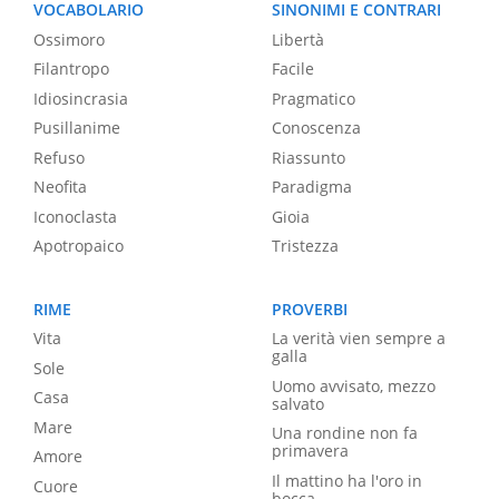
VOCABOLARIO
SINONIMI E CONTRARI
Ossimoro
Libertà
Filantropo
Facile
Idiosincrasia
Pragmatico
Pusillanime
Conoscenza
Refuso
Riassunto
Neofita
Paradigma
Iconoclasta
Gioia
Apotropaico
Tristezza
RIME
PROVERBI
Vita
La verità vien sempre a
galla
Sole
Uomo avvisato, mezzo
Casa
salvato
Mare
Una rondine non fa
primavera
Amore
Il mattino ha l'oro in
Cuore
bocca