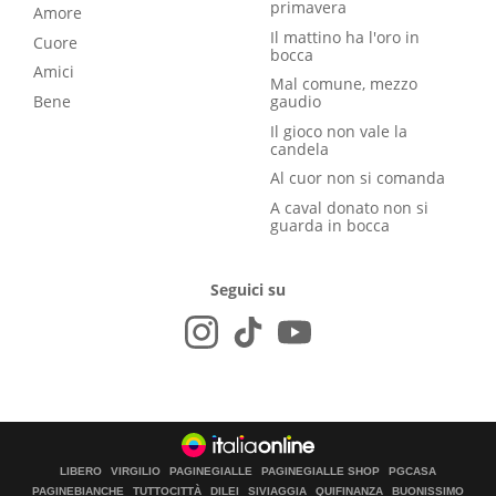
primavera
Amore
Il mattino ha l'oro in
Cuore
bocca
Amici
Mal comune, mezzo
Bene
gaudio
Il gioco non vale la
candela
Al cuor non si comanda
A caval donato non si
guarda in bocca
Seguici su
LIBERO
VIRGILIO
PAGINEGIALLE
PAGINEGIALLE SHOP
PGCASA
PAGINEBIANCHE
TUTTOCITTÀ
DILEI
SIVIAGGIA
QUIFINANZA
BUONISSIMO