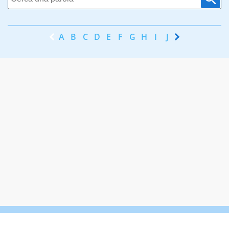
A
B
C
D
E
F
G
H
I
J
K
L
M
N