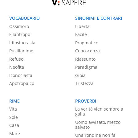
SAPERE
VOCABOLARIO
SINONIMI E CONTRARI
Ossimoro
Libertà
Filantropo
Facile
Idiosincrasia
Pragmatico
Pusillanime
Conoscenza
Refuso
Riassunto
Neofita
Paradigma
Iconoclasta
Gioia
Apotropaico
Tristezza
RIME
PROVERBI
Vita
La verità vien sempre a
galla
Sole
Uomo avvisato, mezzo
Casa
salvato
Mare
Una rondine non fa