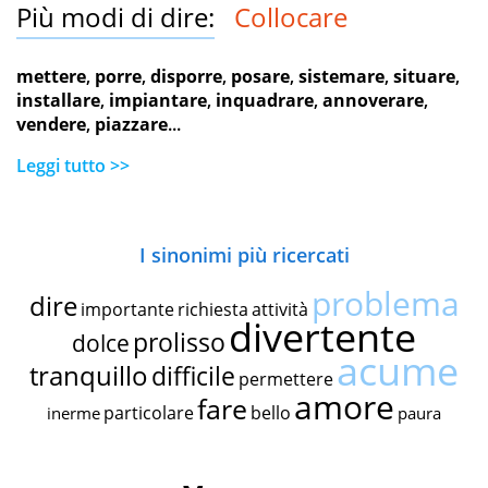
Più modi di dire:
Collocare
mettere
,
porre
,
disporre
,
posare
,
sistemare
,
situare
,
installare
,
impiantare
,
inquadrare
,
annoverare
,
vendere
,
piazzare
...
Leggi tutto >>
I sinonimi più ricercati
problema
dire
importante
richiesta
attività
divertente
prolisso
dolce
acume
tranquillo
difficile
permettere
amore
fare
particolare
bello
inerme
paura