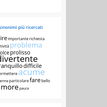
 sinonimi più ricercati
ire
importante
richiesta
problema
tività
prolisso
olce
divertente
ranquillo
difficile
acume
ermettere
fare
particolare
bello
nerme
amore
paura