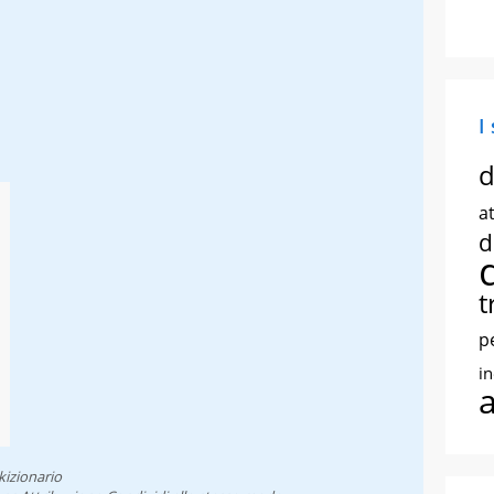
I
d
at
d
t
p
i
kizionario