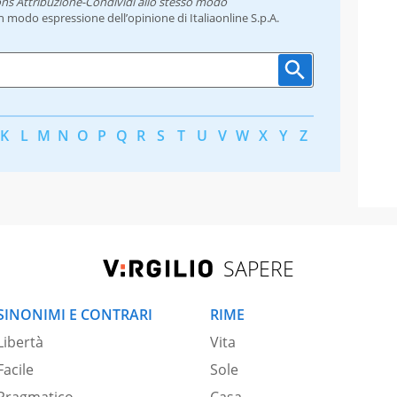
ns Attribuzione-Condividi allo stesso modo
un modo espressione dell’opinione di Italiaonline S.p.A.
K
L
M
N
O
P
Q
R
S
T
U
V
W
X
Y
Z
SAPERE
SINONIMI E CONTRARI
RIME
Libertà
Vita
Facile
Sole