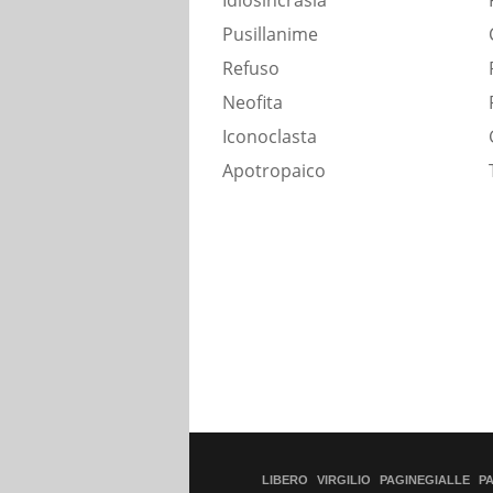
Idiosincrasia
Pusillanime
Refuso
Neofita
Iconoclasta
Apotropaico
LIBERO
VIRGILIO
PAGINEGIALLE
P