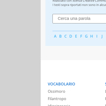
Rilasciato con
licenza Creative Commo
I testi sopra riportati non sono in alc
A
B
C
D
E
F
G
H
I
J
VOCABOLARIO
Ossimoro
Filantropo