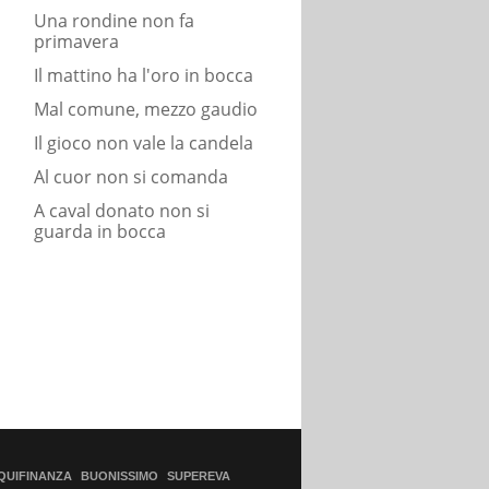
Una rondine non fa
primavera
Il mattino ha l'oro in bocca
Mal comune, mezzo gaudio
Il gioco non vale la candela
Al cuor non si comanda
A caval donato non si
guarda in bocca
QUIFINANZA
BUONISSIMO
SUPEREVA