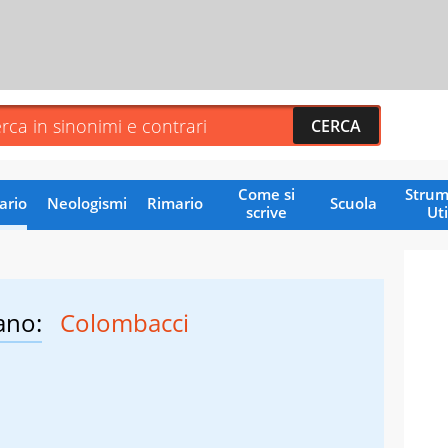
Come si
Strum
ario
Neologismi
Rimario
Scuola
scrive
Uti
ano:
Colombacci