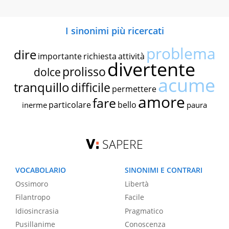
I sinonimi più ricercati
problema
dire
importante
richiesta
attività
divertente
prolisso
dolce
acume
tranquillo
difficile
permettere
amore
fare
particolare
bello
inerme
paura
SAPERE
VOCABOLARIO
SINONIMI E CONTRARI
Ossimoro
Libertà
Filantropo
Facile
Idiosincrasia
Pragmatico
Pusillanime
Conoscenza