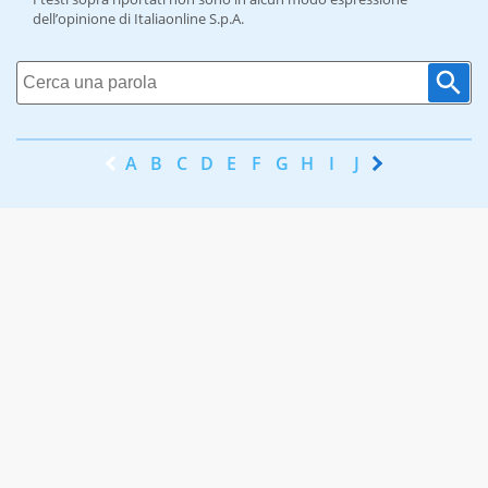
dell’opinione di Italiaonline S.p.A.
A
B
C
D
E
F
G
H
I
J
K
L
M
N