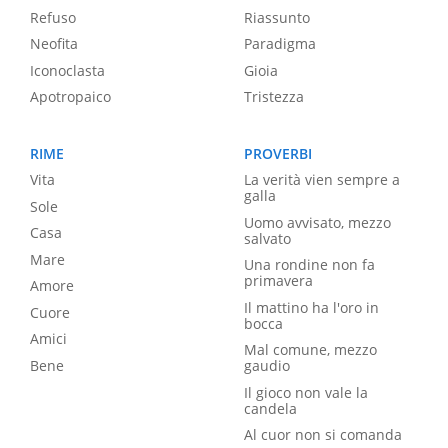
Refuso
Riassunto
Neofita
Paradigma
Iconoclasta
Gioia
Apotropaico
Tristezza
RIME
PROVERBI
Vita
La verità vien sempre a
galla
Sole
Uomo avvisato, mezzo
Casa
salvato
Mare
Una rondine non fa
primavera
Amore
Il mattino ha l'oro in
Cuore
bocca
Amici
Mal comune, mezzo
Bene
gaudio
Il gioco non vale la
candela
Al cuor non si comanda