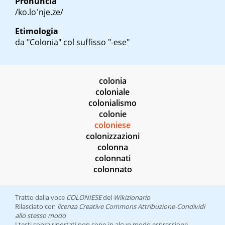
Pronuncia
/ko.loˈnje.ze/
Etimologia
da "Colonia" col suffisso "-ese"
colonia
coloniale
colonialismo
colonie
coloniese
colonizzazioni
colonna
colonnati
colonnato
Tratto dalla voce
COLONIESE
del
Wikizionario
Rilasciato con
licenza Creative Commons Attribuzione-Condividi
allo stesso modo
I testi sopra riportati non sono in alcun modo espressione