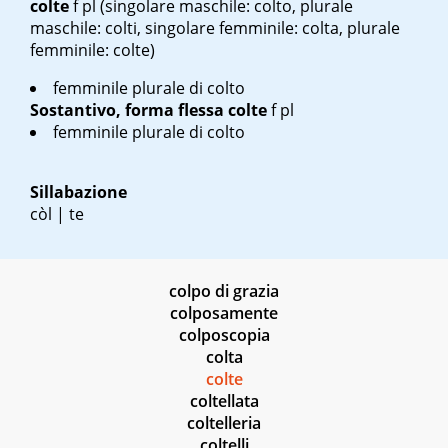
colte
f pl
(singolare maschile: colto, plurale
maschile: colti, singolare femminile: colta, plurale
femminile: colte)
femminile plurale di colto
Sostantivo, forma flessa
colte
f pl
femminile plurale di colto
Sillabazione
còl | te
colpo di grazia
colposamente
colposcopia
colta
colte
coltellata
coltelleria
coltelli