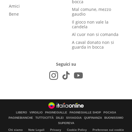
bocca
Amici
Mal comune, mezzo
Bene
gaudio
Il gioco non vale la
candela
Al cuor non si comanda
A caval donato non si
guarda in bocca
Seguici su
LIBERO
VIRGILIO
PAGINEGIALLE
PAGINEGIALLE SHOP
PGCASA
PAGINEBIANCHE
TUTTOCITTÀ
DILEI
SIVIAGGIA
QUIFINANZA
BUONISSIMO
SUPEREVA
Chi siamo
Note Legali
Privacy
Cookie Policy
Preferenze sui cookie