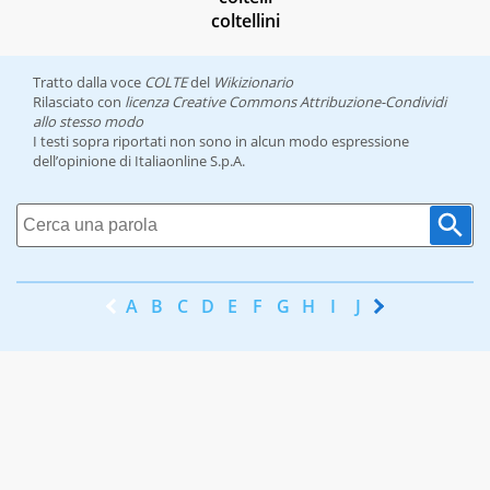
coltellini
Tratto dalla voce
COLTE
del
Wikizionario
Rilasciato con
licenza Creative Commons Attribuzione-Condividi
allo stesso modo
I testi sopra riportati non sono in alcun modo espressione
dell’opinione di Italiaonline S.p.A.
A
B
C
D
E
F
G
H
I
J
K
L
M
N