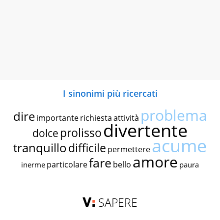
I sinonimi più ricercati
problema
dire
importante
richiesta
attività
divertente
prolisso
dolce
acume
tranquillo
difficile
permettere
amore
fare
particolare
bello
inerme
paura
SAPERE