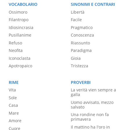
VOCABOLARIO
SINONIMI E CONTRARI
Ossimoro
Libertà
Filantropo
Facile
Idiosincrasia
Pragmatico
Pusillanime
Conoscenza
Refuso
Riassunto
Neofita
Paradigma
Iconoclasta
Gioia
Apotropaico
Tristezza
RIME
PROVERBI
Vita
La verità vien sempre a
galla
Sole
Uomo avvisato, mezzo
Casa
salvato
Mare
Una rondine non fa
primavera
Amore
Il mattino ha l'oro in
Cuore