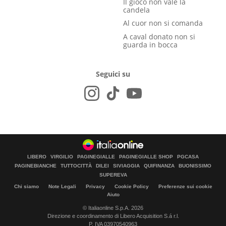
Il gioco non vale la
candela
Al cuor non si comanda
A caval donato non si
guarda in bocca
Seguici su
LIBERO
VIRGILIO
PAGINEGIALLE
PAGINEGIALLE SHOP
PGCASA
PAGINEBIANCHE
TUTTOCITTÀ
DILEI
SIVIAGGIA
QUIFINANZA
BUONISSIMO
SUPEREVA
Chi siamo
Note Legali
Privacy
Cookie Policy
Preferenze sui cookie
Aiuto
© Italiaonline S.p.A. 2026
Direzione e coordinamento di Libero Acquisition S.á r.l.
P. IVA 03970540963