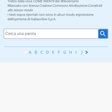
Tratto dalla voce
COME NIENTE
del
Wikizionario
Rilasciato con
licenza Creative Commons Attribuzione-Condividi
allo stesso modo
I testi sopra riportati non sono in alcun modo espressione
dell’opinione di Italiaonline S.p.A.
A
B
C
D
E
F
G
H
I
J
K
L
M
N