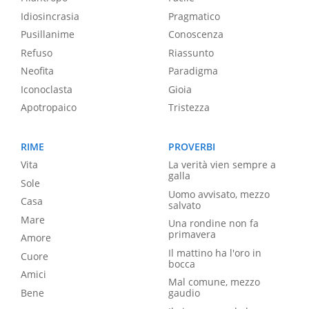
Idiosincrasia
Pragmatico
Pusillanime
Conoscenza
Refuso
Riassunto
Neofita
Paradigma
Iconoclasta
Gioia
Apotropaico
Tristezza
RIME
PROVERBI
Vita
La verità vien sempre a
galla
Sole
Uomo avvisato, mezzo
Casa
salvato
Mare
Una rondine non fa
primavera
Amore
Il mattino ha l'oro in
Cuore
bocca
Amici
Mal comune, mezzo
Bene
gaudio