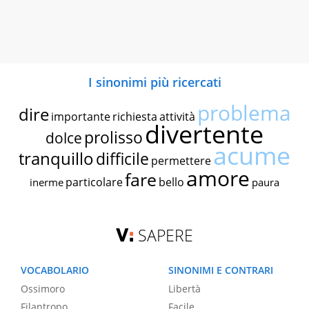
I sinonimi più ricercati
problema
dire
importante
richiesta
attività
divertente
prolisso
dolce
acume
tranquillo
difficile
permettere
amore
fare
particolare
bello
inerme
paura
SAPERE
VOCABOLARIO
SINONIMI E CONTRARI
Ossimoro
Libertà
Filantropo
Facile