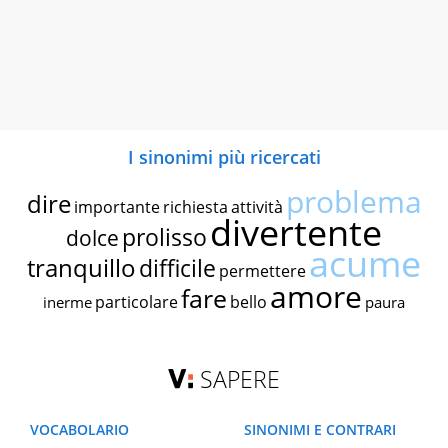
I sinonimi più ricercati
problema
dire
importante
richiesta
attività
divertente
prolisso
dolce
acume
tranquillo
difficile
permettere
amore
fare
particolare
bello
inerme
paura
SAPERE
VOCABOLARIO
SINONIMI E CONTRARI