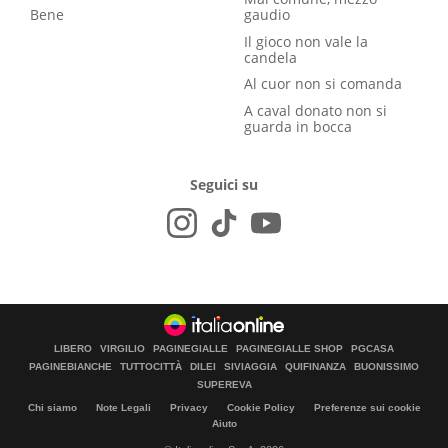
Bene
gaudio
Il gioco non vale la
candela
Al cuor non si comanda
A caval donato non si
guarda in bocca
Seguici su
LIBERO
VIRGILIO
PAGINEGIALLE
PAGINEGIALLE SHOP
PGCASA
PAGINEBIANCHE
TUTTOCITTÀ
DILEI
SIVIAGGIA
QUIFINANZA
BUONISSIMO
SUPEREVA
Chi siamo
Note Legali
Privacy
Cookie Policy
Preferenze sui cookie
Aiuto