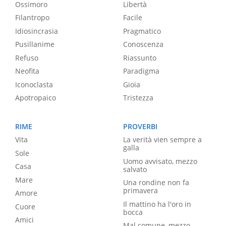
Ossimoro
Libertà
Filantropo
Facile
Idiosincrasia
Pragmatico
Pusillanime
Conoscenza
Refuso
Riassunto
Neofita
Paradigma
Iconoclasta
Gioia
Apotropaico
Tristezza
RIME
PROVERBI
Vita
La verità vien sempre a
galla
Sole
Uomo avvisato, mezzo
Casa
salvato
Mare
Una rondine non fa
primavera
Amore
Il mattino ha l'oro in
Cuore
bocca
Amici
Mal comune, mezzo