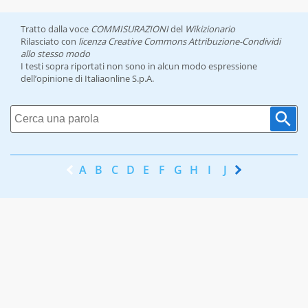
Tratto dalla voce
COMMISURAZIONI
del
Wikizionario
Rilasciato con
licenza Creative Commons Attribuzione-Condividi
allo stesso modo
I testi sopra riportati non sono in alcun modo espressione
dell’opinione di Italiaonline S.p.A.
A
B
C
D
E
F
G
H
I
J
K
L
M
N