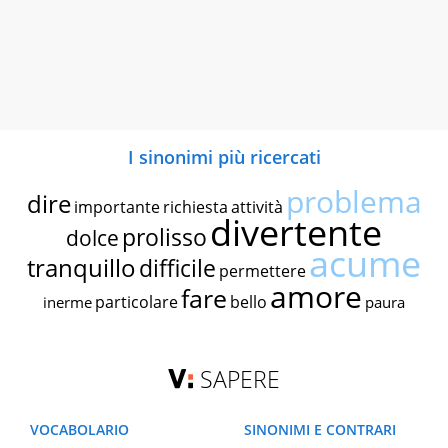
I sinonimi più ricercati
problema
dire
importante
richiesta
attività
divertente
prolisso
dolce
acume
tranquillo
difficile
permettere
amore
fare
particolare
bello
inerme
paura
SAPERE
VOCABOLARIO
SINONIMI E CONTRARI