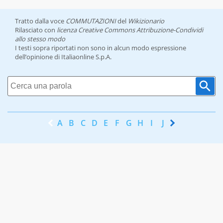
Tratto dalla voce
COMMUTAZIONI
del
Wikizionario
Rilasciato con
licenza Creative Commons Attribuzione-Condividi
allo stesso modo
I testi sopra riportati non sono in alcun modo espressione
dell’opinione di Italiaonline S.p.A.
A
B
C
D
E
F
G
H
I
J
K
L
M
N