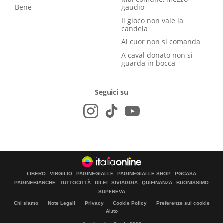
Bene
gaudio
Il gioco non vale la
candela
Al cuor non si comanda
A caval donato non si
guarda in bocca
Seguici su
LIBERO
VIRGILIO
PAGINEGIALLE
PAGINEGIALLE SHOP
PGCASA
PAGINEBIANCHE
TUTTOCITTÀ
DILEI
SIVIAGGIA
QUIFINANZA
BUONISSIMO
SUPEREVA
Chi siamo
Note Legali
Privacy
Cookie Policy
Preferenze sui cookie
Aiuto