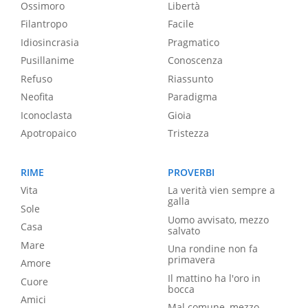
Ossimoro
Libertà
Filantropo
Facile
Idiosincrasia
Pragmatico
Pusillanime
Conoscenza
Refuso
Riassunto
Neofita
Paradigma
Iconoclasta
Gioia
Apotropaico
Tristezza
RIME
PROVERBI
Vita
La verità vien sempre a
galla
Sole
Uomo avvisato, mezzo
Casa
salvato
Mare
Una rondine non fa
primavera
Amore
Il mattino ha l'oro in
Cuore
bocca
Amici
Mal comune, mezzo