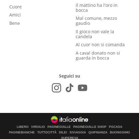
Il mattino ha l'oro in
Cuore
bocca
Amici
Mal comune, mezzo
Bene
gaudio
Il gioco non vale la
candela
Al cuor non si comanda
A caval donato non si
guarda in bocca
Seguici su
LIBERO
VIRGILIO
PAGINEGIALLE
PAGINEGIALLE SHOP
PGCASA
PAGINEBIANCHE
TUTTOCITTÀ
DILEI
SIVIAGGIA
QUIFINANZA
BUONISSIMO
SUPEREVA