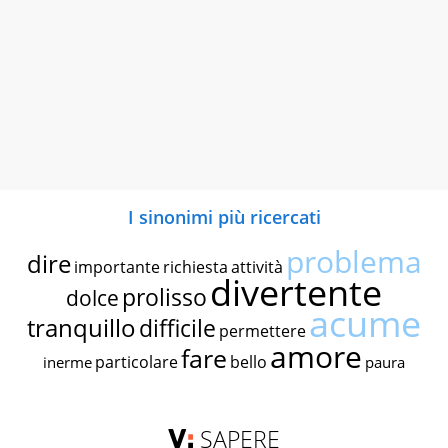
I sinonimi più ricercati
problema
dire
importante
richiesta
attività
divertente
prolisso
dolce
acume
tranquillo
difficile
permettere
amore
fare
particolare
bello
inerme
paura
SAPERE