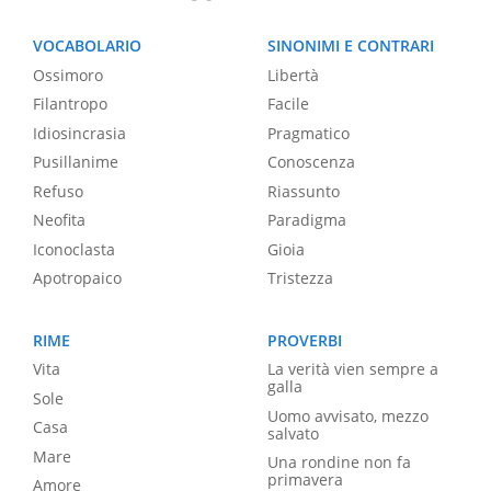
VOCABOLARIO
SINONIMI E CONTRARI
Ossimoro
Libertà
Filantropo
Facile
Idiosincrasia
Pragmatico
Pusillanime
Conoscenza
Refuso
Riassunto
Neofita
Paradigma
Iconoclasta
Gioia
Apotropaico
Tristezza
RIME
PROVERBI
Vita
La verità vien sempre a
galla
Sole
Uomo avvisato, mezzo
Casa
salvato
Mare
Una rondine non fa
primavera
Amore