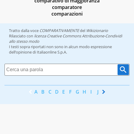
comparativo di maggioranza
comparatore
comparazioni
Tratto dalla voce
COMPARATIVAMENTE
del
Wikizionario
Rilasciato con
licenza Creative Commons Attribuzione-Condividi
allo stesso modo
I testi sopra riportati non sono in alcun modo espressione
dell’opinione di Italiaonline S.p.A.
A
B
C
D
E
F
G
H
I
J
K
L
M
N