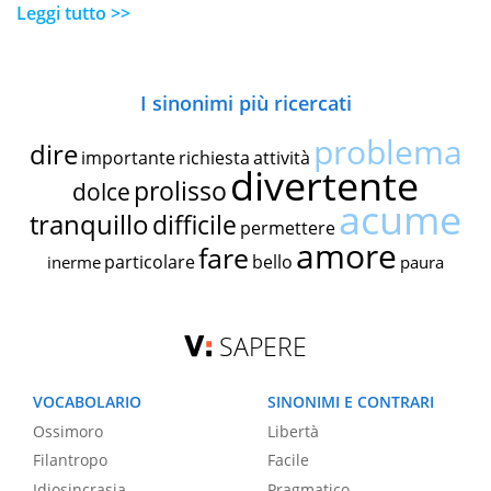
Leggi tutto >>
I sinonimi più ricercati
problema
dire
importante
richiesta
attività
divertente
prolisso
dolce
acume
tranquillo
difficile
permettere
amore
fare
particolare
bello
inerme
paura
SAPERE
VOCABOLARIO
SINONIMI E CONTRARI
Ossimoro
Libertà
Filantropo
Facile
Idiosincrasia
Pragmatico