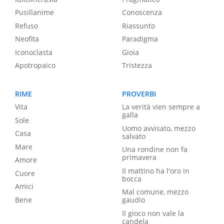
Pusillanime
Conoscenza
Refuso
Riassunto
Neofita
Paradigma
Iconoclasta
Gioia
Apotropaico
Tristezza
RIME
PROVERBI
Vita
La verità vien sempre a
galla
Sole
Uomo avvisato, mezzo
Casa
salvato
Mare
Una rondine non fa
primavera
Amore
Il mattino ha l'oro in
Cuore
bocca
Amici
Mal comune, mezzo
Bene
gaudio
Il gioco non vale la
candela