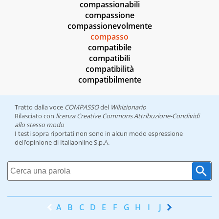
compassionabili
compassione
compassionevolmente
compasso
compatibile
compatibili
compatibilità
compatibilmente
Tratto dalla voce
COMPASSO
del
Wikizionario
Rilasciato con
licenza Creative Commons Attribuzione-Condividi
allo stesso modo
I testi sopra riportati non sono in alcun modo espressione
dell’opinione di Italiaonline S.p.A.
A
B
C
D
E
F
G
H
I
J
K
L
M
N