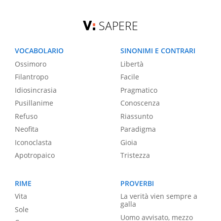
SAPERE
VOCABOLARIO
SINONIMI E CONTRARI
Ossimoro
Libertà
Filantropo
Facile
Idiosincrasia
Pragmatico
Pusillanime
Conoscenza
Refuso
Riassunto
Neofita
Paradigma
Iconoclasta
Gioia
Apotropaico
Tristezza
RIME
PROVERBI
Vita
La verità vien sempre a
galla
Sole
Uomo avvisato, mezzo