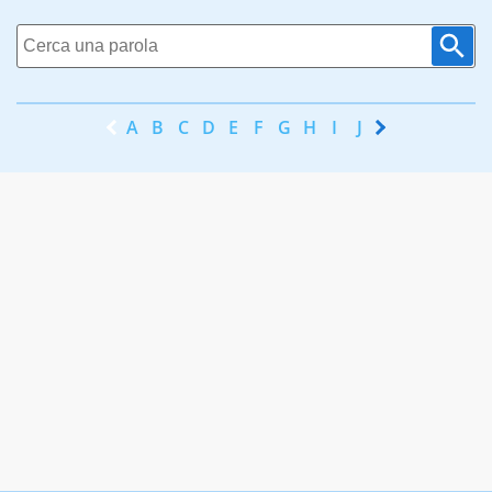
A
B
C
D
E
F
G
H
I
J
K
L
M
N