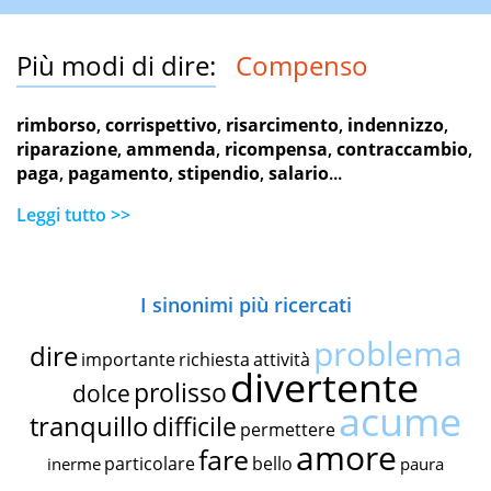
Più modi di dire:
Compenso
rimborso
,
corrispettivo
,
risarcimento
,
indennizzo
,
riparazione
,
ammenda
,
ricompensa
,
contraccambio
,
paga
,
pagamento
,
stipendio
,
salario
...
Leggi tutto >>
I sinonimi più ricercati
problema
dire
importante
richiesta
attività
divertente
prolisso
dolce
acume
tranquillo
difficile
permettere
amore
fare
particolare
bello
inerme
paura