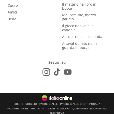
Il mattino ha l'oro in
Cuore
bocca
Amici
Mal comune, mezzo
Bene
gaudio
Il gioco non vale la
candela
Al cuor non si comanda
A caval donato non si
guarda in bocca
Seguici su
LIBERO
VIRGILIO
PAGINEGIALLE
PAGINEGIALLE SHOP
PGCASA
PAGINEBIANCHE
TUTTOCITTÀ
DILEI
SIVIAGGIA
QUIFINANZA
BUONISSIMO
SUPEREVA