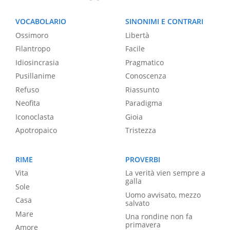
VOCABOLARIO
SINONIMI E CONTRARI
Ossimoro
Libertà
Filantropo
Facile
Idiosincrasia
Pragmatico
Pusillanime
Conoscenza
Refuso
Riassunto
Neofita
Paradigma
Iconoclasta
Gioia
Apotropaico
Tristezza
RIME
PROVERBI
Vita
La verità vien sempre a
galla
Sole
Uomo avvisato, mezzo
Casa
salvato
Mare
Una rondine non fa
primavera
Amore