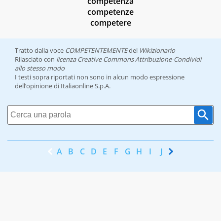
competenza
competenze
competere
Tratto dalla voce
COMPETENTEMENTE
del
Wikizionario
Rilasciato con
licenza Creative Commons Attribuzione-Condividi
allo stesso modo
I testi sopra riportati non sono in alcun modo espressione
dell’opinione di Italiaonline S.p.A.
A
B
C
D
E
F
G
H
I
J
K
L
M
N