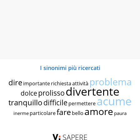
I sinonimi più ricercati
problema
dire
importante
richiesta
attività
divertente
prolisso
dolce
acume
tranquillo
difficile
permettere
amore
fare
particolare
bello
inerme
paura
SAPERE