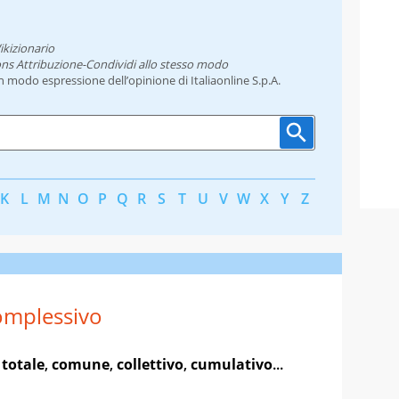
ikizionario
ns Attribuzione-Condividi allo stesso modo
un modo espressione dell’opinione di Italiaonline S.p.A.
K
L
M
N
O
P
Q
R
S
T
U
V
W
X
Y
Z
mplessivo
,
totale
,
comune
,
collettivo
,
cumulativo
...