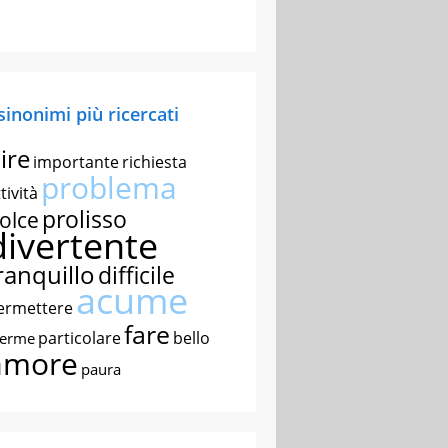
 sinonimi più ricercati
ire
importante
richiesta
problema
tività
prolisso
olce
divertente
ranquillo
difficile
acume
ermettere
fare
particolare
bello
nerme
amore
paura