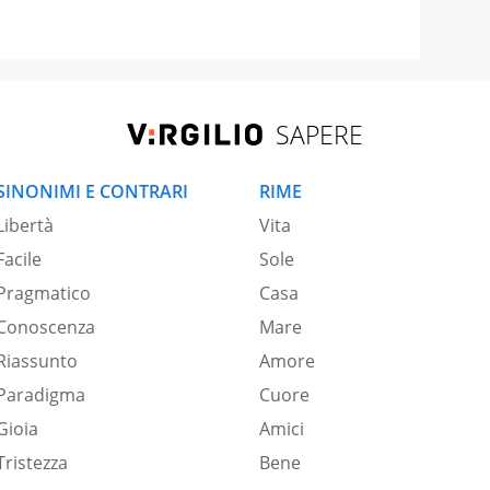
SAPERE
SINONIMI E CONTRARI
RIME
Libertà
Vita
Facile
Sole
Pragmatico
Casa
Conoscenza
Mare
Riassunto
Amore
Paradigma
Cuore
Gioia
Amici
Tristezza
Bene