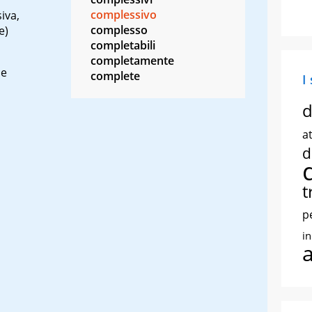
complessivo
iva,
complesso
e)
completabili
completamente
me
complete
I
d
at
d
t
p
i