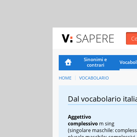
SAPERE
Sinonimi e
Vocabol
contrari
HOME
VOCABOLARIO
Dal vocabolario itali
Aggettivo
complessivo
m sing
(singolare maschile: compless
plurale maschile: complessivi,