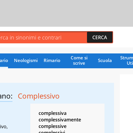
Come si
Strum
ario
Neologismi
Rimario
Scuola
scrive
Uti
ano:
Complessivo
complessiva
complessivamente
complessive
ivo,
complessivi