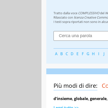
Tratto dalla voce
COMPLESSIVO
del
W
Rilasciato con
licenza Creative Commo
I testi sopra riportati non sono in alc
A
B
C
D
E
F
G
H
I
J
Più modi di dire:
Co
d'insieme
,
globale
,
generale
Leggi tutto >>