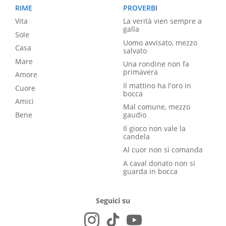
RIME
PROVERBI
Vita
La verità vien sempre a
galla
Sole
Uomo avvisato, mezzo
Casa
salvato
Mare
Una rondine non fa
primavera
Amore
Il mattino ha l'oro in
Cuore
bocca
Amici
Mal comune, mezzo
Bene
gaudio
Il gioco non vale la
candela
Al cuor non si comanda
A caval donato non si
guarda in bocca
Seguici su