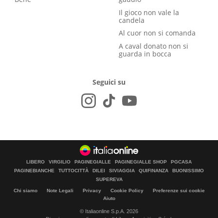
Il gioco non vale la
candela
Al cuor non si comanda
A caval donato non si
guarda in bocca
Seguici su
LIBERO
VIRGILIO
PAGINEGIALLE
PAGINEGIALLE SHOP
PGCASA
PAGINEBIANCHE
TUTTOCITTÀ
DILEI
SIVIAGGIA
QUIFINANZA
BUONISSIMO
SUPEREVA
Chi siamo
Note Legali
Privacy
Cookie Policy
Preferenze sui cookie
Aiuto
© Italiaonline S.p.A. 2026