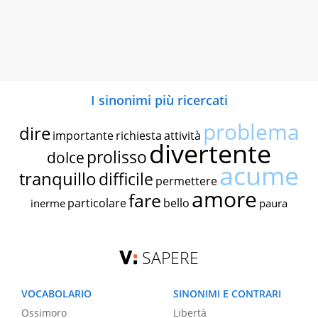
I sinonimi più ricercati
problema
dire
importante
richiesta
attività
divertente
prolisso
dolce
acume
tranquillo
difficile
permettere
amore
fare
particolare
bello
inerme
paura
SAPERE
VOCABOLARIO
SINONIMI E CONTRARI
Ossimoro
Libertà