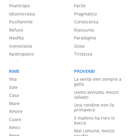
Filantropo
Facile
Idiosincrasia
Pragmatico
Pusillanime
Conoscenza
Refuso
Riassunto
Neofita
Paradigma
Iconoclasta
Gioia
Apotropaico
Tristezza
RIME
PROVERBI
Vita
La verità vien sempre a
galla
Sole
Uomo avvisato, mezzo
Casa
salvato
Mare
Una rondine non fa
primavera
Amore
Il mattino ha l'oro in
Cuore
bocca
Amici
Mal comune, mezzo
Bene
gaudio