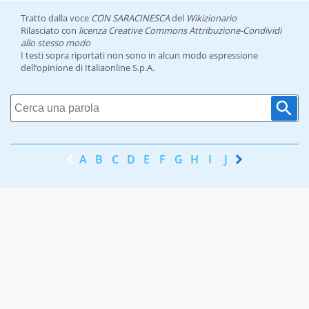
Tratto dalla voce
CON SARACINESCA
del
Wikizionario
Rilasciato con
licenza Creative Commons Attribuzione-Condividi
allo stesso modo
I testi sopra riportati non sono in alcun modo espressione
dell’opinione di Italiaonline S.p.A.
A
B
C
D
E
F
G
H
I
J
K
L
M
N