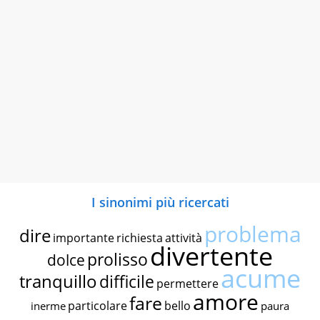
I sinonimi più ricercati
problema
dire
importante
richiesta
attività
divertente
prolisso
dolce
acume
tranquillo
difficile
permettere
amore
fare
particolare
bello
inerme
paura