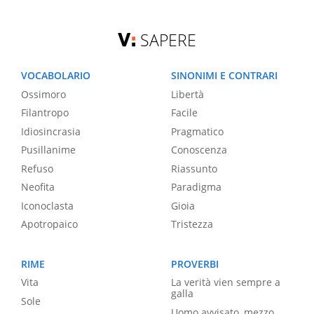
SAPERE
VOCABOLARIO
SINONIMI E CONTRARI
Ossimoro
Libertà
Filantropo
Facile
Idiosincrasia
Pragmatico
Pusillanime
Conoscenza
Refuso
Riassunto
Neofita
Paradigma
Iconoclasta
Gioia
Apotropaico
Tristezza
RIME
PROVERBI
Vita
La verità vien sempre a
galla
Sole
Uomo avvisato, mezzo