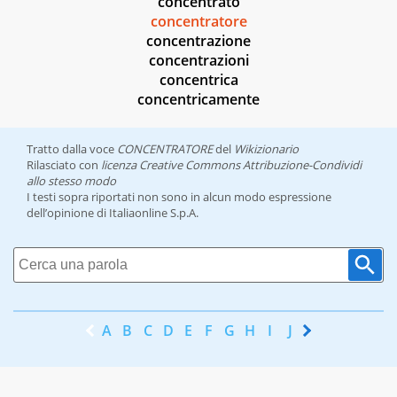
concentrato
concentratore
concentrazione
concentrazioni
concentrica
concentricamente
Tratto dalla voce
CONCENTRATORE
del
Wikizionario
Rilasciato con
licenza Creative Commons Attribuzione-Condividi
allo stesso modo
I testi sopra riportati non sono in alcun modo espressione
dell’opinione di Italiaonline S.p.A.
A
B
C
D
E
F
G
H
I
J
K
L
M
N