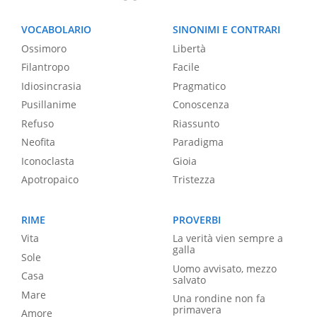
VOCABOLARIO
SINONIMI E CONTRARI
Ossimoro
Libertà
Filantropo
Facile
Idiosincrasia
Pragmatico
Pusillanime
Conoscenza
Refuso
Riassunto
Neofita
Paradigma
Iconoclasta
Gioia
Apotropaico
Tristezza
RIME
PROVERBI
Vita
La verità vien sempre a
galla
Sole
Uomo avvisato, mezzo
Casa
salvato
Mare
Una rondine non fa
primavera
Amore