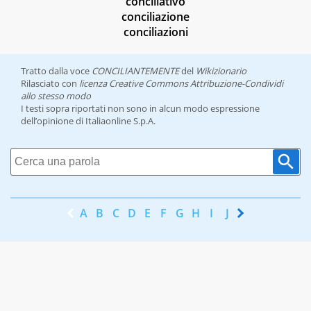
conciliativo
conciliazione
conciliazioni
Tratto dalla voce
CONCILIANTEMENTE
del
Wikizionario
Rilasciato con
licenza Creative Commons Attribuzione-Condividi
allo stesso modo
I testi sopra riportati non sono in alcun modo espressione
dell’opinione di Italiaonline S.p.A.
A
B
C
D
E
F
G
H
I
J
K
L
M
N