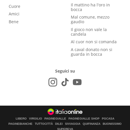
Il mattino ha l'oro in
Cuore
bocca
Amici
Mal comune, mezzo
Bene
gaudio
Il gioco non vale la
candela
Al cuor non si comanda
A caval donato non si
guarda in bocca
Seguici su
LIBERO
VIRGILIO
PAGINEGIALLE
PAGINEGIALLE SHOP
PGCASA
PAGINEBIANCHE
TUTTOCITTÀ
DILEI
SIVIAGGIA
QUIFINANZA
BUONISSIMO
SUPEREVA