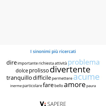
I sinonimi più ricercati
problema
dire
importante
richiesta
attività
divertente
prolisso
dolce
acume
tranquillo
difficile
permettere
amore
fare
particolare
bello
inerme
paura
SAPERE