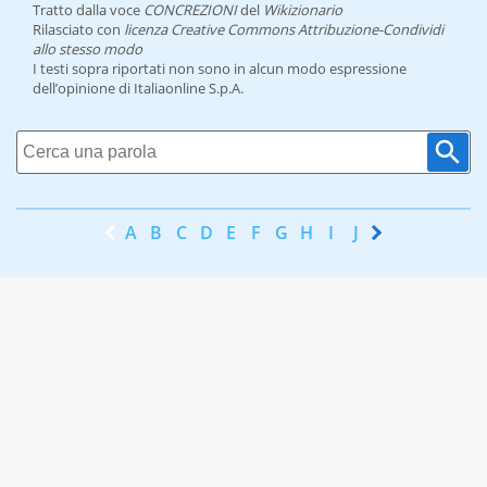
Tratto dalla voce
CONCREZIONI
del
Wikizionario
Rilasciato con
licenza Creative Commons Attribuzione-Condividi
allo stesso modo
I testi sopra riportati non sono in alcun modo espressione
dell’opinione di Italiaonline S.p.A.
A
B
C
D
E
F
G
H
I
J
K
L
M
N