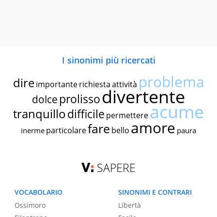
I sinonimi più ricercati
problema
dire
importante
richiesta
attività
divertente
prolisso
dolce
acume
tranquillo
difficile
permettere
amore
fare
particolare
bello
inerme
paura
SAPERE
VOCABOLARIO
SINONIMI E CONTRARI
Ossimoro
Libertà