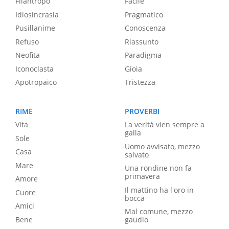
Filantropo
Facile
Idiosincrasia
Pragmatico
Pusillanime
Conoscenza
Refuso
Riassunto
Neofita
Paradigma
Iconoclasta
Gioia
Apotropaico
Tristezza
RIME
PROVERBI
Vita
La verità vien sempre a
galla
Sole
Uomo avvisato, mezzo
Casa
salvato
Mare
Una rondine non fa
primavera
Amore
Il mattino ha l'oro in
Cuore
bocca
Amici
Mal comune, mezzo
Bene
gaudio