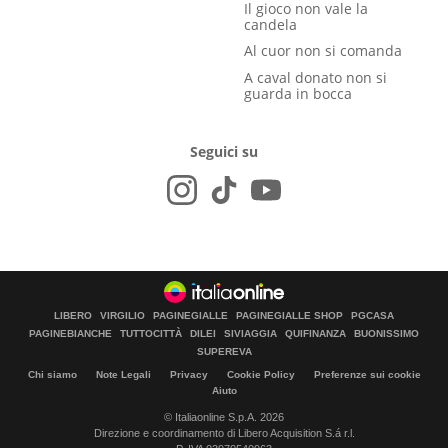
Il gioco non vale la
candela
Al cuor non si comanda
A caval donato non si
guarda in bocca
Seguici su
LIBERO
VIRGILIO
PAGINEGIALLE
PAGINEGIALLE SHOP
PGCASA
PAGINEBIANCHE
TUTTOCITTÀ
DILEI
SIVIAGGIA
QUIFINANZA
BUONISSIMO
SUPEREVA
Chi siamo
Note Legali
Privacy
Cookie Policy
Preferenze sui cookie
Aiuto
© Italiaonline S.p.A. 2026
Direzione e coordinamento di Libero Acquisition S.á r.l.