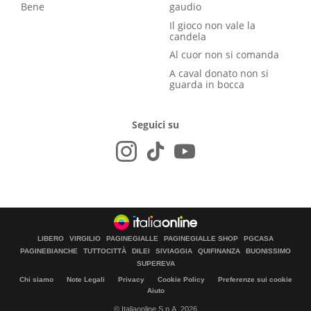
Bene
gaudio
Il gioco non vale la
candela
Al cuor non si comanda
A caval donato non si
guarda in bocca
Seguici su
LIBERO
VIRGILIO
PAGINEGIALLE
PAGINEGIALLE SHOP
PGCASA
PAGINEBIANCHE
TUTTOCITTÀ
DILEI
SIVIAGGIA
QUIFINANZA
BUONISSIMO
SUPEREVA
Chi siamo
Note Legali
Privacy
Cookie Policy
Preferenze sui cookie
Aiuto
© Italiaonline S.p.A. 2026