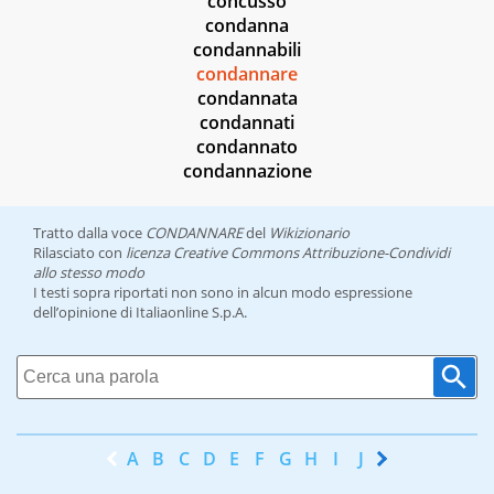
concusso
condanna
condannabili
condannare
condannata
condannati
condannato
condannazione
Tratto dalla voce
CONDANNARE
del
Wikizionario
Rilasciato con
licenza Creative Commons Attribuzione-Condividi
allo stesso modo
I testi sopra riportati non sono in alcun modo espressione
dell’opinione di Italiaonline S.p.A.
A
B
C
D
E
F
G
H
I
J
K
L
M
N