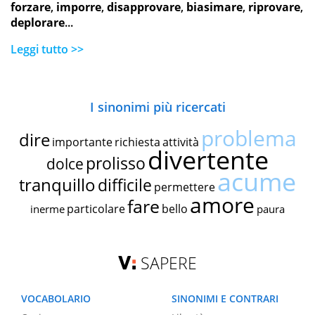
forzare
,
imporre
,
disapprovare
,
biasimare
,
riprovare
,
deplorare
...
Leggi tutto >>
I sinonimi più ricercati
problema
dire
importante
richiesta
attività
divertente
prolisso
dolce
acume
tranquillo
difficile
permettere
amore
fare
particolare
bello
inerme
paura
SAPERE
VOCABOLARIO
SINONIMI E CONTRARI