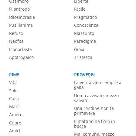
Ossimoro
Libertà
Filantropo
Facile
Idiosincrasia
Pragmatico
Pusillanime
Conoscenza
Refuso
Riassunto
Neofita
Paradigma
Iconoclasta
Gioia
Apotropaico
Tristezza
RIME
PROVERBI
Vita
La verità vien sempre a
galla
Sole
Uomo avvisato, mezzo
Casa
salvato
Mare
Una rondine non fa
primavera
Amore
Il mattino ha l'oro in
Cuore
bocca
Amici
Mal comune, mezzo