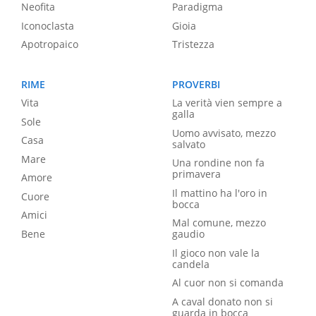
Neofita
Paradigma
Iconoclasta
Gioia
Apotropaico
Tristezza
RIME
PROVERBI
Vita
La verità vien sempre a
galla
Sole
Uomo avvisato, mezzo
Casa
salvato
Mare
Una rondine non fa
primavera
Amore
Il mattino ha l'oro in
Cuore
bocca
Amici
Mal comune, mezzo
Bene
gaudio
Il gioco non vale la
candela
Al cuor non si comanda
A caval donato non si
guarda in bocca