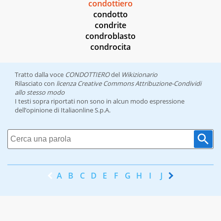
condottiero
condotto
condrite
condroblasto
condrocita
Tratto dalla voce
CONDOTTIERO
del
Wikizionario
Rilasciato con
licenza Creative Commons Attribuzione-Condividi
allo stesso modo
I testi sopra riportati non sono in alcun modo espressione
dell’opinione di Italiaonline S.p.A.
A
B
C
D
E
F
G
H
I
J
K
L
M
N