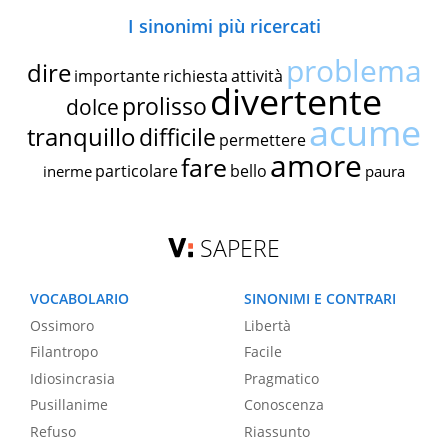
I sinonimi più ricercati
problema
dire
importante
richiesta
attività
divertente
prolisso
dolce
acume
tranquillo
difficile
permettere
amore
fare
particolare
bello
inerme
paura
SAPERE
VOCABOLARIO
SINONIMI E CONTRARI
Ossimoro
Libertà
Filantropo
Facile
Idiosincrasia
Pragmatico
Pusillanime
Conoscenza
Refuso
Riassunto