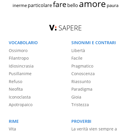
amore
fare
particolare
bello
inerme
paura
SAPERE
VOCABOLARIO
SINONIMI E CONTRARI
Ossimoro
Libertà
Filantropo
Facile
Idiosincrasia
Pragmatico
Pusillanime
Conoscenza
Refuso
Riassunto
Neofita
Paradigma
Iconoclasta
Gioia
Apotropaico
Tristezza
RIME
PROVERBI
Vita
La verità vien sempre a