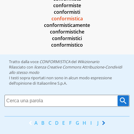
conformiste
conformisti
conformistica
conformisticamente
conformistiche
conformistici
conformistico
Tratto dalla voce
CONFORMISTICA
del
Wikizionario
Rilasciato con
licenza Creative Commons Attribuzione-Condividi
allo stesso modo
I testi sopra riportati non sono in alcun modo espressione
dell’opinione di Italiaonline S.p.A.
A
B
C
D
E
F
G
H
I
J
K
L
M
N