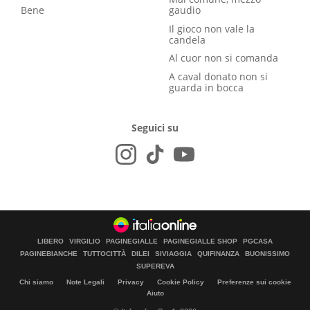
Bene
gaudio
Il gioco non vale la
candela
Al cuor non si comanda
A caval donato non si
guarda in bocca
Seguici su
LIBERO
VIRGILIO
PAGINEGIALLE
PAGINEGIALLE SHOP
PGCASA
PAGINEBIANCHE
TUTTOCITTÀ
DILEI
SIVIAGGIA
QUIFINANZA
BUONISSIMO
SUPEREVA
Chi siamo
Note Legali
Privacy
Cookie Policy
Preferenze sui cookie
Aiuto