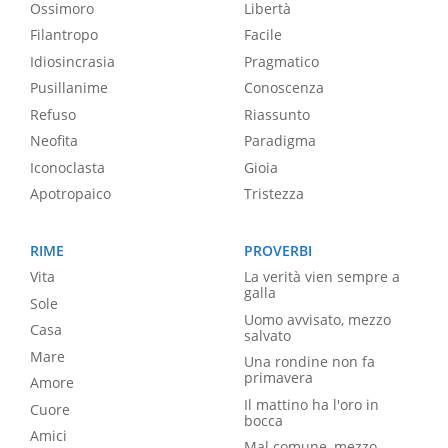
Ossimoro
Libertà
Filantropo
Facile
Idiosincrasia
Pragmatico
Pusillanime
Conoscenza
Refuso
Riassunto
Neofita
Paradigma
Iconoclasta
Gioia
Apotropaico
Tristezza
RIME
PROVERBI
Vita
La verità vien sempre a
galla
Sole
Uomo avvisato, mezzo
Casa
salvato
Mare
Una rondine non fa
primavera
Amore
Il mattino ha l'oro in
Cuore
bocca
Amici
Mal comune, mezzo