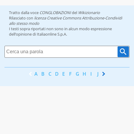
Tratto dalla voce
CONGLOBAZIONI
del
Wikizionario
Rilasciato con
licenza Creative Commons Attribuzione-Condividi
allo stesso modo
I testi sopra riportati non sono in alcun modo espressione
dell’opinione di Italiaonline S.p.A.
A
B
C
D
E
F
G
H
I
J
K
L
M
N