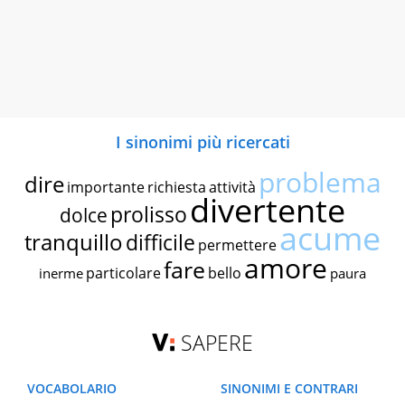
I sinonimi più ricercati
problema
dire
importante
richiesta
attività
divertente
prolisso
dolce
acume
tranquillo
difficile
permettere
amore
fare
particolare
bello
inerme
paura
SAPERE
VOCABOLARIO
SINONIMI E CONTRARI