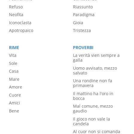
Refuso
Riassunto
Neofita
Paradigma
Iconoclasta
Gioia
Apotropaico
Tristezza
RIME
PROVERBI
Vita
La verità vien sempre a
galla
Sole
Uomo avvisato, mezzo
Casa
salvato
Mare
Una rondine non fa
primavera
Amore
Il mattino ha l'oro in
Cuore
bocca
Amici
Mal comune, mezzo
Bene
gaudio
Il gioco non vale la
candela
Al cuor non si comanda