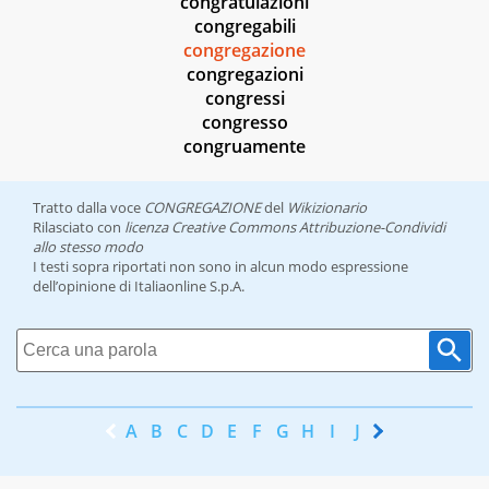
congratulazioni
congregabili
congregazione
congregazioni
congressi
congresso
congruamente
Tratto dalla voce
CONGREGAZIONE
del
Wikizionario
Rilasciato con
licenza Creative Commons Attribuzione-Condividi
allo stesso modo
I testi sopra riportati non sono in alcun modo espressione
dell’opinione di Italiaonline S.p.A.
A
B
C
D
E
F
G
H
I
J
K
L
M
N