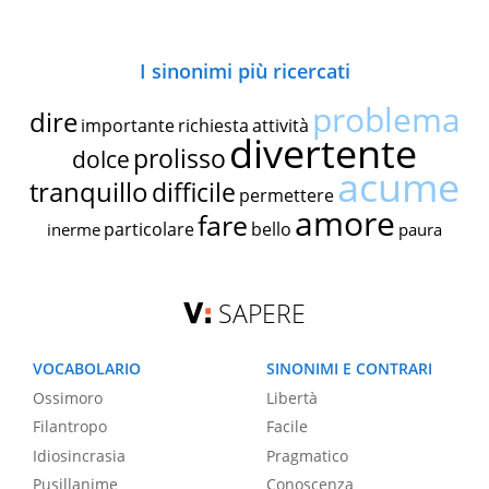
I sinonimi più ricercati
problema
dire
importante
richiesta
attività
divertente
prolisso
dolce
acume
tranquillo
difficile
permettere
amore
fare
particolare
bello
inerme
paura
SAPERE
VOCABOLARIO
SINONIMI E CONTRARI
Ossimoro
Libertà
Filantropo
Facile
Idiosincrasia
Pragmatico
Pusillanime
Conoscenza